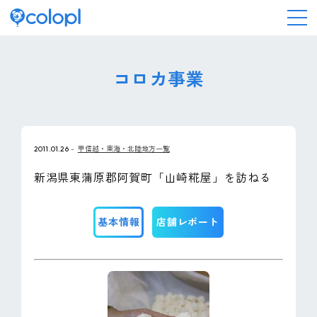
会社情報
コロカ事業
ニュース
2011.01.26
甲信越・東海・北陸地方一覧
事業情報
新潟県東蒲原郡阿賀町「山崎糀屋」を訪ねる
IR情報
基本情報
店舗レポート
採用情報
サステナビリティ