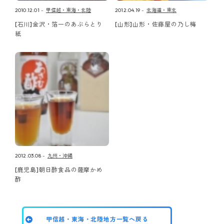
2010.12.01
甲信越・東海・北陸
2012.04.19
北海道・東北
[石川]金沢・箔一のあぶらとり
[山形]山形・佐藤屋の乃し梅
紙
2012.03.08
九州・沖縄
[鹿児島]朝日酢食品の薩摩かめ
酢
甲信越・東海・北陸地方一覧へ戻る