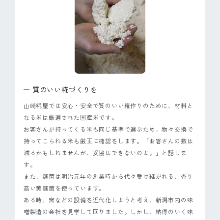
ピンマーク
JP
EN
質のいい糀づくりを
山崎糀屋では安心・安全で質のいい糀作りのために、材料と
なる米は厳選された国産米です。
お客さんが持ってくる米も同じ基準で選ぶため、物々交換で
持ってこられる米も厳正に確認をします。「お客さんの数は
減るかもしれませんが、妥協はできないのよ。」と話しま
す。
また、麹菌は明治元年の創業時から代々受け継がれる、香り
高い黄麹菌を使っています。
ある時、窯などの設備を近代化しようと考え、新潟市内の味
噌製造の会社を見学して回りました。しかし、納得のいく味