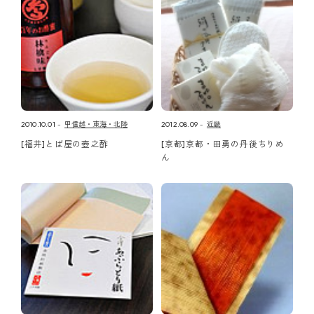
2010.10.01
甲信越・東海・北陸
2012.08.09
近畿
[福井]とば屋の壺之酢
[京都]京都・田勇の丹後ちりめ
ん