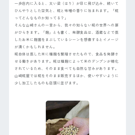
一歩店内に入ると、太い梁（はり）が目に飛び込み、続いて
ひんやりとした空気と、糀と味噌の香りに包まれます。「糀
ってどんなものか知ってる？」
そんな山崎さんの一言から、我々の知らない糀の世界への扉
がひらきます。「麹」とも書く、発酵食品は、酒蔵などで蒸
したお米に麹菌をまぶしているシーンを想像するとイメージ
が湧くかもしれません。
糀自体は蒸した米に種麹を繁殖させたもので、食品を発酵さ
せる働きがあります。糀は種麹によって米のデンプンが糖化
されているため、そのまま食べても自然な甘みがあります。
山崎糀屋では糀をそのまま販売するほか、使いやすいように
少し加工したものも店頭に並びます。