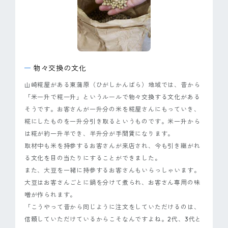
物々交換の文化
山崎糀屋がある東蒲原（ひがしかんばら）地域では、昔から
「米一升で糀一升」というルールで物々交換する文化がある
そうです。お客さんが一升分の米を糀屋さんにもっていき、
糀にしたものを一升分引き取るというものです。米一升から
は糀が約一升半でき、半升分が手間賃になります。
取材中も米を持参するお客さんが来店され、今も引き継がれ
る文化を目の当たりにすることができました。
また、大豆を一緒に持参するお客さんもいらっしゃいます。
大豆はお客さんごとに鍋を分けて煮られ、お客さん専用の味
噌が作られます。
「こうやって昔から同じように注文をしていただけるのは、
信頼していただけているからこそなんですよね。2代、3代と