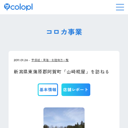
会社情報
コロカ事業
ニュース
2011.01.26
甲信越・東海・北陸地方一覧
事業情報
新潟県東蒲原郡阿賀町「山崎糀屋」を訪ねる
IR情報
基本情報
店舗レポート
採用情報
サステナビリティ