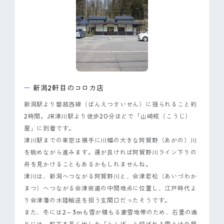
ピンマーク
JP
EN
新潟2軒目のコロカ店
新潟駅より磐越西線（ばんえつさいせん）に揺られること約
2時間。JR津川駅より徒歩20分ほどで「山崎糀（こうじ）
屋」に到着です。
津川駅までの車窓は横手に川幅の大きな阿賀野（あがの）川
を眺めながら進みます。運が良ければ阿賀野川ライン下りの
舟を見かけることもあるかもしれませんね。
津川は、新潟へつながる阿賀野川と、会津若松（あいづわか
まつ）へつながる会津街道の中間地点に位置し、江戸時代よ
り会津藩の水陸輸送を担う玄関口だったそうです。
また、冬には2～3mも雪が積もる豪雪地帯のため、石畳の通