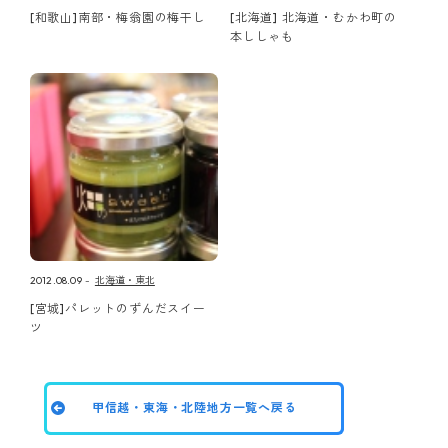
[和歌山]南部・梅翁園の梅干し
[北海道] 北海道・むかわ町の
本ししゃも
2012.08.09
北海道・東北
[宮城]パレットのずんだスイー
ツ
甲信越・東海・北陸地方一覧へ戻る