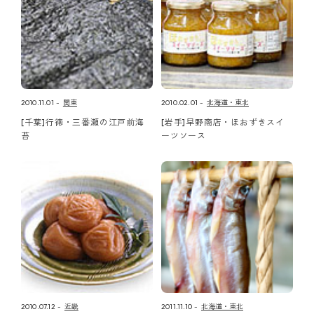
2010.11.01
関東
2010.02.01
北海道・東北
[千葉]行徳・三番瀬の江戸前海
[岩手]早野商店・ほおずきスイ
苔
ーツソース
2010.07.12
近畿
2011.11.10
北海道・東北