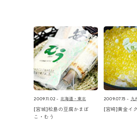
2009.11.02
北海道・東北
2009.07.15
九
[宮城]松島の豆腐かまぼ
[宮崎]黄金イ
こ・むう