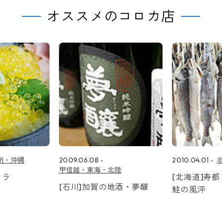
オススメのコロカ店
州・沖縄
2009.06.08
2010.04.01
甲信越・東海・北陸
クラ
[北海道]寿
[石川]加賀の地酒・夢醸
鮭の風泙