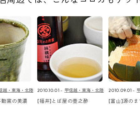
信越・東海・北陸
2010.10.01
甲信越・東海・北陸
2010.09.01
不動窯の美濃
[福井]とば屋の壺之酢
[富山]源の