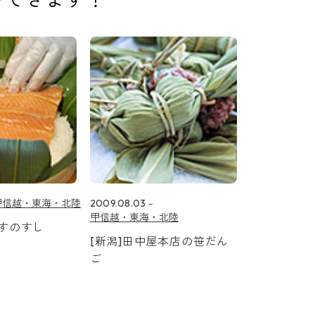
甲信越・東海・北陸
2009.08.03
甲信越・東海・北陸
ますのすし
[新潟]田中屋本店の笹だん
ご