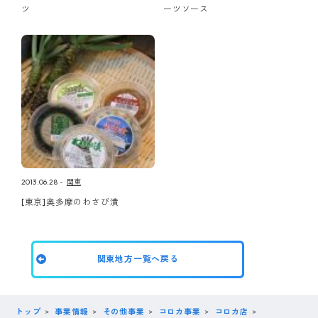
ツ
ーツソース
2013.06.28
関東
[東京]奥多摩のわさび漬
関東地方一覧へ戻る
トップ
事業情報
その他事業
コロカ事業
コロカ店