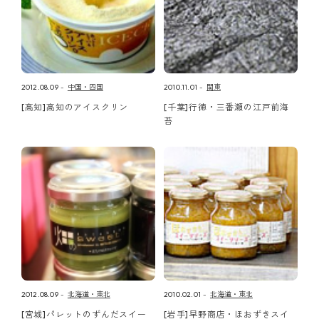
2012.08.09
中国・四国
2010.11.01
関東
[高知]高知のアイスクリン
[千葉]行徳・三番瀬の江戸前海
苔
2012.08.09
北海道・東北
2010.02.01
北海道・東北
[宮城]パレットのずんだスイー
[岩手]早野商店・ほおずきスイ