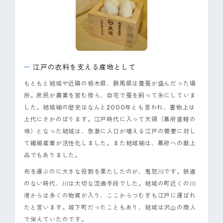
江戸の衣料を支える産地として
もともと結城や近隣の栃木県、群馬県は養蚕が盛んだった場
所。庶民が農業を営む傍ら、自宅で蚕を飼って糸にしていま
した。結城紬の歴史はなんと2000年とも言われ、書物上は
上代にさかのぼります。江戸時代に入って天領（幕府直轄の
地）となった結城は、急激に人口が増える江戸の需要に対し
て繊維産業が活性化しました。また結城紬は、幕府への献上
品でもありました。
布を運ぶのに大きな役割を果たしたのが、鬼怒川です。鉄道
のない時代、川は大切な流通手段でした。結城の町近くの川
港からは多くの物資が入り、ここからつむぎも江戸に運ばれ
たと言います。城下町だったこともあり、結城は沢山の商人
で栄えていたのです。