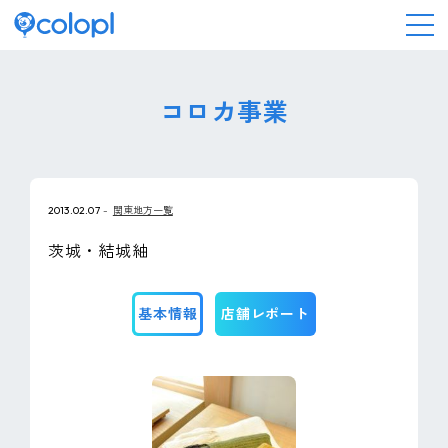
会社情報
コロカ事業
ニュース
2013.02.07
関東地方一覧
事業情報
茨城・結城紬
IR情報
基本情報
店舗レポート
採用情報
サステナビリティ