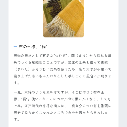
ピンマーク
JP
EN
布の王様、"絹"
着物の素材として有名な"つむぎ"。繭（まゆ）から採れる絹
糸でつくる絹織物のことですが、通常の生糸と違って真綿
（まわた）からつむいだ糸を使うため、糸の太さが不揃いで
織り上げた布にもふんわりとした手しごとの風合いが残りま
す。
一見、木綿のような素朴さですが、そこはやはり布の王
様、"絹"。使いこむごとにつやが出て柔らかくなり、とても
上品。江戸時代の裕福な商人は、一度自分のつむぎを番頭に
着せて柔らかくこなれたところで自分が着たとも言われま
す。