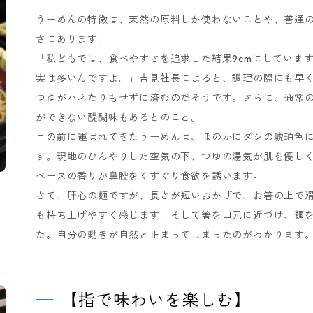
うーめんの特徴は、天然の原料しか使わないことや、普通の
さにあります。
「私どもでは、食べやすさを追求した結果9cmにしていま
実は多いんですよ。」吉見社長によると、調理の際にも早
つゆがハネたりもせずに済むのだそうです。さらに、通常
ができない醍醐味もあるとのこと。
目の前に運ばれてきたうーめんは、ほのかにダシの琥珀色
す。現地のひんやりした空気の下、つゆの湯気が肌を優し
ベースの香りが鼻腔をくすぐり食欲を誘います。
さて、肝心の麺ですが、長さが短いおかげで、お箸の上で
も持ち上げやすく感じます。そして箸を口元に近づけ、麺
た。自分の動きが自然と止まってしまったのがわかります
【指で味わいを楽しむ】