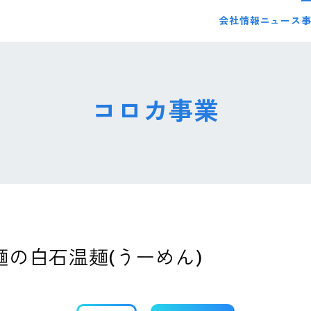
会社情報
ニュース
コロカ事業
の白石温麺(うーめん)