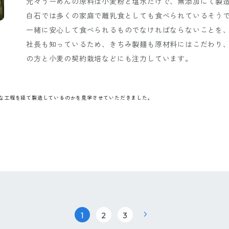
元々うーめんの原料は小麦粉と塩水だけで、無添加にて製
白石では多くの家庭で離乳食としても食べられているそう
一緒に安心して食べられるものでなければならないことを
社長も知っているため、きちみ製麺も原材料にはこだわり
の方と小麦の契約栽培などにも注力しています。
な工程を経て製造しているのかを見学させていただきました。
|
|
1
2
3