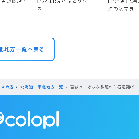
・吉野商店・
[熊本]栄光のぶどうジュー
[北海道]北
ス
クの帆立貝
北地方一覧へ戻る
コロカ店
北海道・東北地方一覧
宮城県・きちみ製麺の白石温麺(うー