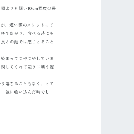
麺よりも短い10cm程度の長
すが、短い麺のメリットって
くゆであがり、食べる時にも
の長さの麺では感じとること
に染まってつやつやしていま
く潤してくれて辺りに漂う鰹
滑り落ちることもなく、とて
を一気に吸い込んだ時でし
。