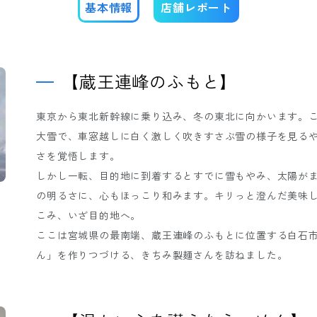
基本情報
店舗レポート
【蔵王連峰のふもと】
東京から東北新幹線に乗り込み、冬の東北に向かいます。
大雪で、車窓越しに白く激しく吹きすさぶ雪の様子を見る
さを覚悟します。
しかし一転、目的地に到着するとすでに雪もやみ、太陽が
の明るさに、心もほっこり和みます。キリっと澄んだ美味
こみ、いざ目的地へ。
ここは宮城県の最南端、蔵王連峰のふもとに位置する白石
ん」を作りつづける、きちみ製麺さんを訪ねました。