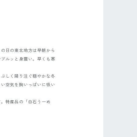
この日の東北地方は早朝から
やブルッと身震い。早くも寒
まぶしく降り注ぐ穏やかな冬
しい空気を胸いっぱいに吸い
市。特産品の「白石うーめ