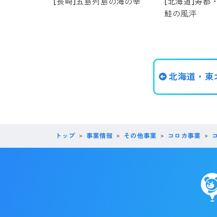
[長崎]五島列島の海の幸
[北海道]寿都
鮭の風泙
北海道・東
トップ
事業情報
その他事業
コロカ事業