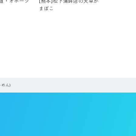
海道・オホーツ
[熊本]松下蒲鉾店の天草か
まぼこ
めん)