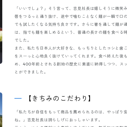
「いいでしょ？」そう言って、吉見社長は嬉しそうに微笑
唇をつるっと通り抜け、途中で噛むことなく麺が一瞬で口
でも試したくなる気持ち良さです。さらに箸を通して麺が
は、指でも麺を楽しめるという、普通の長さの麺を食べる
でした。
また、私たち日本人が大好きな、もっちりとしたコシと歯
をスーっと心地良く抜けていってくれます。食べ終えた後
め、400年前とされる創始の歴史に素直に納得しつつ、ス
とができました。
【きちみのこだわり】
「私たちが自信をもって商品を薦められるのは、やっぱり
ね。」吉見社長は誇らしげにおっしゃいます。