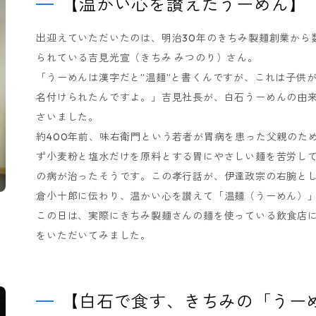
【温かい心を讃えたうーめん】
出迎えていただいたのは、明治30年のきちみ製麺創業から
られている吉見光宣（きちみ みつのり）さん。
「うーめんは漢字だと”温麺”と書くんですが、これは子供
名付けられたんですよ。」吉見社長が、白石うーめんの由
さいました。
約400年前、味右衛門という若者が胃病を患った父親のた
ず小麦粉と塩水だけを原料とする胃にやさしい麺を苦労し
の病が治ったそうです。この孝行話が、伊達政宗の右腕と
倉小十郎に伝わり、温かい心を讃えて「温麺（うーめん）
この日は、実際にきちみ製麺さんの麺を使っている飲食店
をいただいてみました。
【白石で食す、きちみの「うー