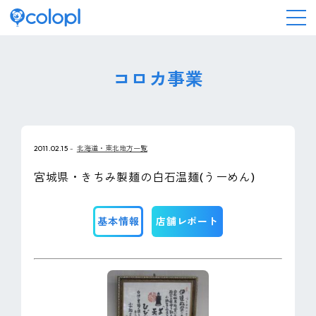
会社情報
コロカ事業
ニュース
2011.02.15
北海道・東北地方一覧
事業情報
宮城県・きちみ製麺の白石温麺(うーめん)
IR情報
基本情報
店舗レポート
採用情報
サステナビリティ