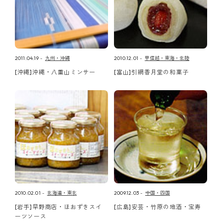
2011.04.19
九州・沖縄
2010.12.01
甲信越・東海・北陸
[沖縄]沖縄・八重山ミンサー
[富山]引網香月堂の和菓子
2010.02.01
北海道・東北
2009.12.03
中国・四国
[岩手]早野商店・ほおずきスイ
[広島]安芸・竹原の地酒・宝寿
ーツソース