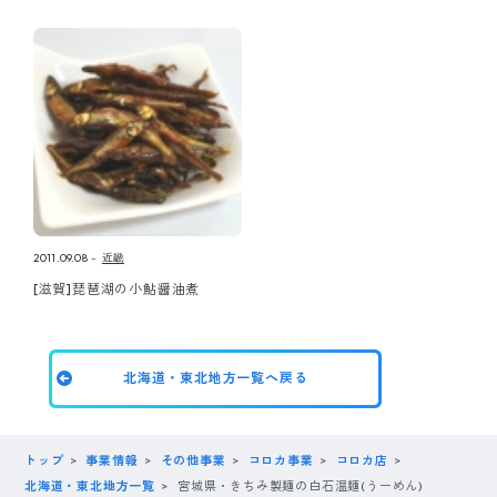
2011.09.08
近畿
[滋賀]琵琶湖の小鮎醤油煮
北海道・東北地方一覧へ戻る
トップ
事業情報
その他事業
コロカ事業
コロカ店
北海道・東北地方一覧
宮城県・きちみ製麺の白石温麺(うーめん)