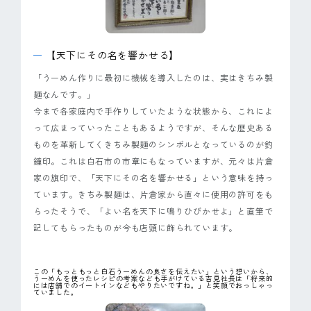
ピンマーク
【天下にその名を響かせる】
JP
EN
「うーめん作りに最初に機械を導入したのは、実はきちみ製
麺なんです。」
今まで各家庭内で手作りしていたような状態から、これによ
って広まっていったこともあるようですが、そんな歴史ある
ものを革新してくきちみ製麺のシンボルとなっているのが釣
鐘印。これは白石市の市章にもなっていますが、元々は片倉
家の旗印で、「天下にその名を響かせる」という意味を持っ
ています。きちみ製麺は、片倉家から直々に使用の許可をも
らったそうで、「よい名を天下に鳴りひびかせよ」と直筆で
記してもらったものが今も店頭に飾られています。
この「もっともっと白石うーめんの良さを伝えたい」という想いから、
うーめんを使ったレシピの考案なども手がけている吉見社長は「将来的
には店舗でのイートインなどもやりたいですね。」と笑顔でおっしゃっ
ていました。