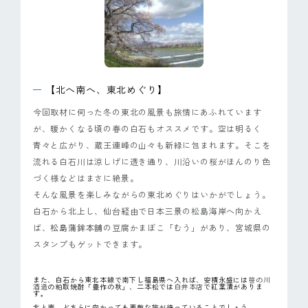
【北へ南へ、東北めぐり】
今回取材に伺った冬の東北の風景も旅情にあふれています
が、暖かくなる頃の春の白石もオススメです。空は明るく
青々と広がり、蔵王連峰の山々も新緑に包まれます。そこを
流れる白石川は涼しげに透き通り、川沿いの桜がほんのり色
づく様などはまさに絶景。
そんな風景を楽しみながらの東北めぐりはいかがでしょう。
白石から北上し、仙台経由で日本三景の松島海岸へ向かえ
ば、
松島蒲鉾本舗
の豆腐かまぼこ「むう」があり、宮城県の
スタンプもゲットできます。
また、白石から東北本線で南下し福島県へ入れば、安積永盛には
笹の川
酒造
の粕取焼酎「豊作の秋」、二本松では
白井本店
で紅葉漬がありま
す。
北と南、どちらに向かっても素敵な旅が待っていることでしょう。