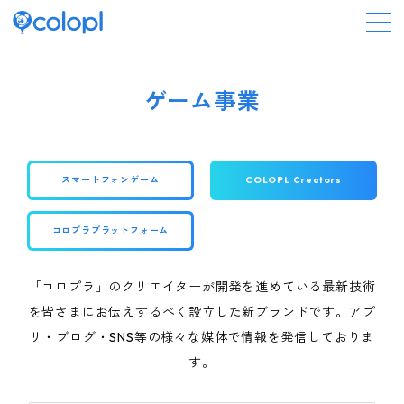
会社情報
ゲーム事業
ニュース
スマートフォンゲーム
COLOPL Creators
事業情報
コロプラプラットフォーム
IR情報
「コロプラ」のクリエイターが開発を進めている最新技術
採用情報
を皆さまにお伝えするべく設立した新ブランドです。
アプ
リ・ブログ・SNS等の様々な媒体で情報を発信しておりま
す。
サステナビリティ