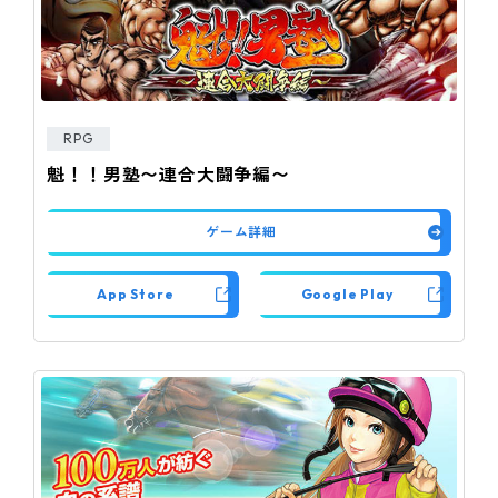
RPG
魁！！男塾〜連合大闘争編〜
ゲーム詳細
App Store
Google Play