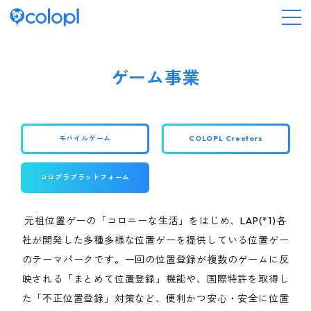
会社情報
ゲーム事業
ニュース
モバイルゲーム
COLOPL Creators
事業情報
コロプラプラットフォーム
IR情報
元祖位置ゲーの「コロニーな生活」をはじめ、LAP(*1)各
採用情報
社が開発した多種多様な位置ゲーを提供している位置ゲー
のテーマパークです。
一回の位置登録が複数のゲームに反
映される「まとめて位置登録」機能や、
国際特許を取得し
サステナビリティ
た「不正位置登録」対策など、便利かつ安心・安全に位置