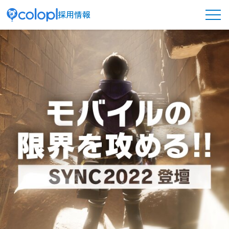
採用情報
メ
ニ
ュ
ー
ボ
タ
ン
コロプラを知る