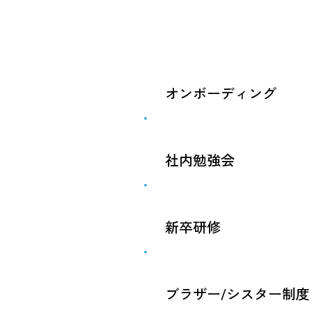
オンボーディング
キャリア入社いただいた
く活躍いただくためにオ
社内勉強会
メンターのアサイン、必
安心して活躍いただける
技術力の向上を目的とし
率よく共有したり、課題
新卒研修
だけでなく、同業他社と
す。
新卒社員は入社後に、全
ここで "社会人の基礎" "
ブラザー/シスター制度
キ