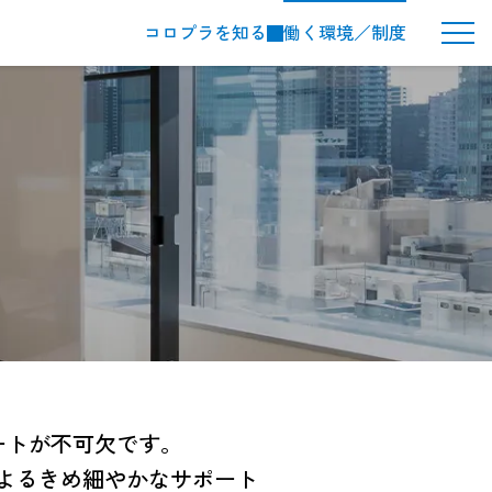
コロプラを知る
働く環境／制度
メ
ニ
ュ
ー
ボ
タ
ン
ートが不可欠です。
によるきめ細やかなサポート