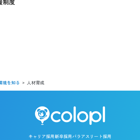
で実施しています。
援制度
をはじめとする各種学会への参加を積極的に推奨していま
うに、会社負担で書籍購入サポートをしています。
人材育成
環境を知る
キャリア採用
新卒採用
パラアスリート採用