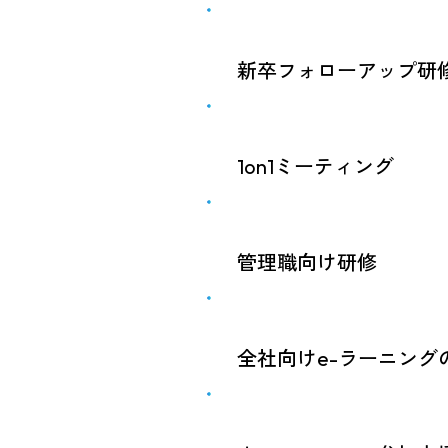
研修の中ではゲーム作り
用意しています。
全新卒社員に新卒入社から
研修で得た学びは研修だけ
の両面からサポートしま
新卒フォローアップ研
っています。
ます。
コロプラに新卒入社した
パラア
するプログラムを準備し
1on1ミーティング
上司とメンバーが1対1で
談、今後のキャリアにつ
管理職向け研修
係の構築と双方の成長を
新任管理職が、コロプラ
す。
全社向けe-ラーニング
また、すでに管理職に就
全従業員を対象にコンプ