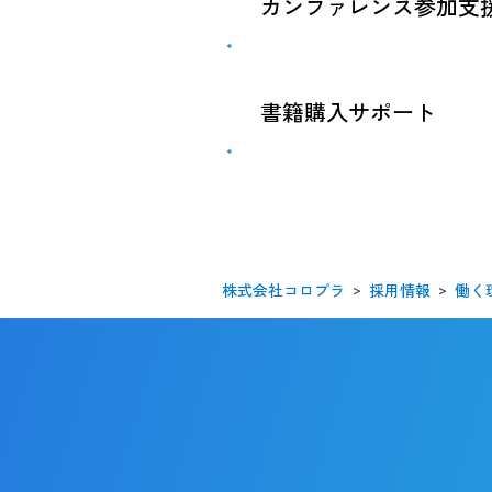
ための研修をeラーニング
カンファレンス参加支
CEDECなどのイベント
書籍購入サポート
広い知識を習得できるよ
株式会社コロプラ
採用情報
働く