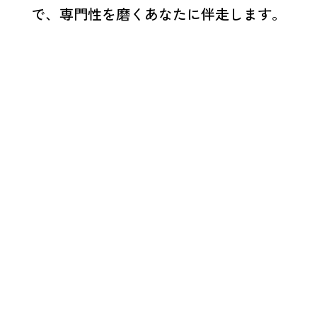
で、専門性を磨くあなたに伴走します。
方がコロプラの文化や社風、業務内容に早期に慣れてい
ンボーディングを実施しています。
要なコロプラルールや関連各所の情報をまとめた動画研
支援を行なっています。
た勉強会を定期的に開催しています。勉強会では各職種
に対して議論しながら知識を深めたり、常に技術の向上
の勉強会を実施するなどゲーム業界を中心にさまざまな
職種共通／職種別の研修を受けます。
仕事の基礎" "コロプラとしての基礎 "の3つの基礎を学び
ャリア採用
コロプラを