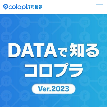
採用情報
メ
ニ
ュ
ー
ボ
タ
ン