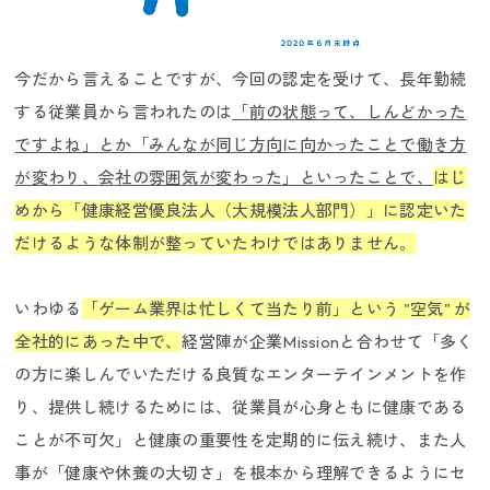
今だから言えることですが、今回の認定を受けて、長年勤続
する従業員から言われたのは
「前の状態って、しんどかった
ですよね」とか「みんなが同じ方向に向かったことで働き方
働く環境／制度
が変わり、会社の雰囲気が変わった」といったことで、
はじ
め
から「健康経営優良法人（大規模法人部門）」に認定いた
だけるような体制が整っていたわけではありません。
いわゆる
「ゲーム業界は忙しくて当たり前」という "空気" が
全社的にあった中で、
経営陣が企業Missionと合わせて「多く
の方に楽しんでいただける良質なエンターテインメントを作
り、提供し続けるためには、従業員が心身ともに健康である
ことが不可欠」と健康の重要性を定期的に伝え続け、また人
事が「健康や休養の大切さ」を根本から理解できるようにセ