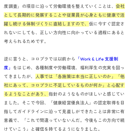
度調査」の項目に沿って労働環境を整えていくことは、
会社
として長期的に発展することや従業員が心身ともに健康で活
躍し続ける体制づくりに直結しますので、
仮に今すぐ認定さ
れないにしても、正しい方向性に向かっている過程にあると
考えられるためです。
逆に言うと、コロプラでは以前から
「Work & Life 支援制
度」
をはじめ、各種制度や労働環境、福利厚生の充実を図っ
てきましたが、
人事では「各施策は本当に正しいのか」「他
社にあって、コロプラに不足しているものが何か」と心配す
新卒採用
るようなことがあり、
指針のようなものがほしいと感じてい
ました。そこで今回、「健康経営優良法人」の認定取得を目
指してガイドラインに沿って見直しができたことは非常に有
意義で、「これで間違っていないんだ。今後もこの方向で続
けていこう」と確信を持てるようになりました。