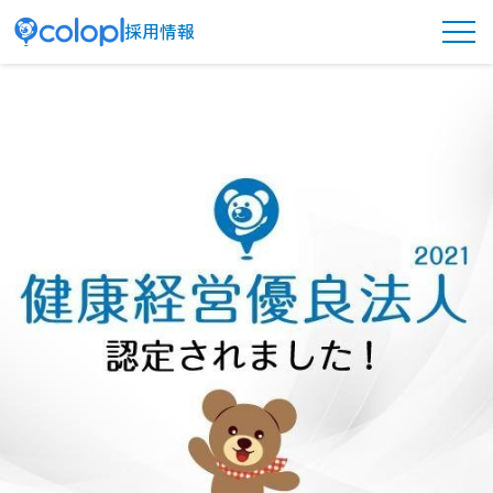
採用情報
メ
ニ
ュ
ー
ボ
タ
ン