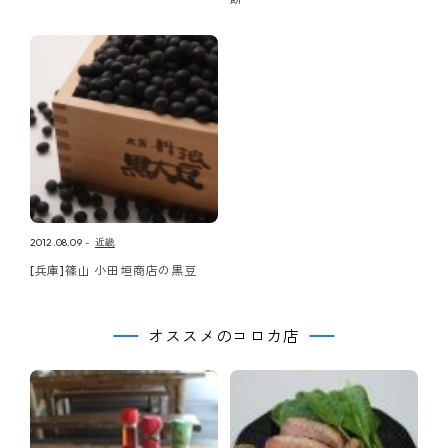
2012.08.09
近畿
[兵庫]篠山 小田垣商店の黒豆
オススメのコロカ店