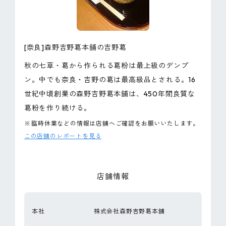
ピンマーク
JP
EN
[奈良]森野吉野葛本舗の吉野葛
秋の七草・葛から作られる葛粉は最上級のデンプ
ン。中でも奈良・吉野の葛は最高級品とされる。16
世紀中頃創業の森野吉野葛本舗は、450年間良質な
葛粉を作り続ける。
※
臨時休業などの情報は店舗へご確認をお願いいたします。
この店舗のレポートを見る
店舗情報
本社
株式会社森野吉野葛本舗