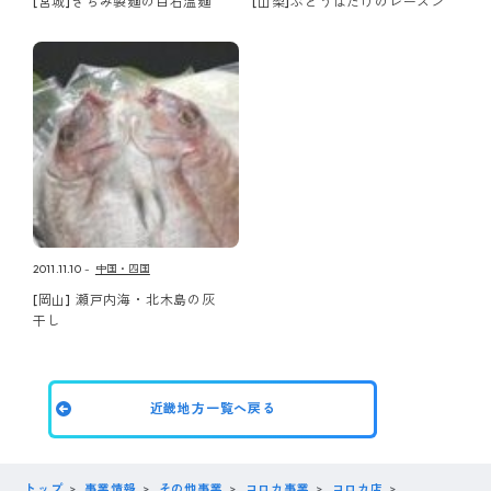
[宮城]きちみ製麺の白石温麺
[山梨]ぶどうばたけのレーズン
2011.11.10
中国・四国
[岡山] 瀬戸内海・北木島の灰
干し
近畿地方一覧へ戻る
トップ
事業情報
その他事業
コロカ事業
コロカ店