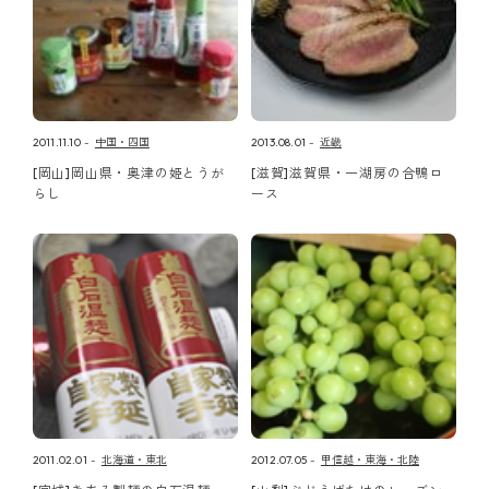
2011.11.10
中国・四国
2013.08.01
近畿
[岡山]岡山県・奥津の姫とうが
[滋賀]滋賀県・一湖房の合鴨ロ
らし
ース
2011.02.01
北海道・東北
2012.07.05
甲信越・東海・北陸