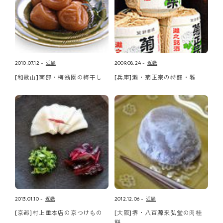
2010.07.12
近畿
2009.08.24
近畿
[和歌山]南部・梅翁園の梅干し
[兵庫]灘・菊正宗の特醸・雅
2013.01.10
近畿
2012.12.06
近畿
[京都]村上重本店の京つけもの
[大阪]堺・八百源来弘堂の肉桂
餅