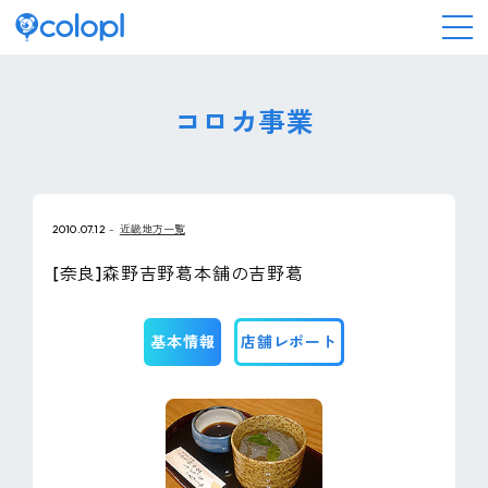
会社情報
コロカ事業
ニュース
2010.07.12
近畿地方一覧
事業情報
[奈良]森野吉野葛本舗の吉野葛
IR情報
基本情報
店舗レポート
採用情報
サステナビリティ