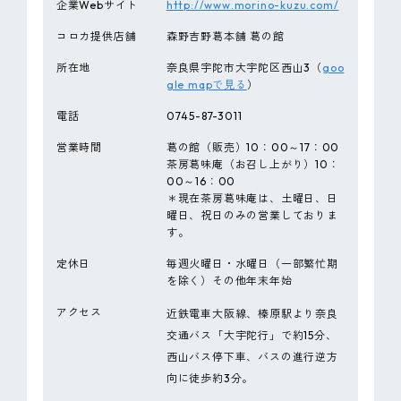
企業Webサイト
http://www.morino-kuzu.com/
コロカ提供店舗
森野吉野葛本舗 葛の館
所在地
奈良県宇陀市大宇陀区西山3（
goo
gle mapで見る
）
電話
0745-87-3011
営業時間
葛の館（販売）10：00～17：00
茶房葛味庵（お召し上がり）10：
00～16：00
＊現在茶房葛味庵は、土曜日、日
曜日、祝日のみの営業しておりま
す。
定休日
毎週火曜日・水曜日（一部繁忙期
を除く）その他年末年始
アクセス
近鉄電車大阪線、榛原駅より奈良
交通バス「大宇陀行」で約15分、
西山バス停下車、バスの進行逆方
向に徒歩約3分。