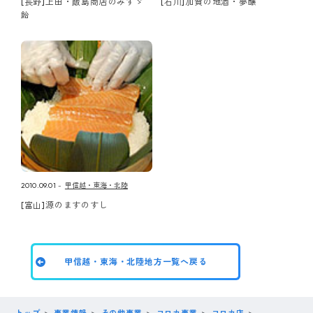
[長野]上田・飯島商店のみすゞ
[石川]加賀の地酒・夢醸
飴
2010.09.01
甲信越・東海・北陸
[富山]源のますのすし
甲信越・東海・北陸地方一覧へ戻る
トップ
事業情報
その他事業
コロカ事業
コロカ店