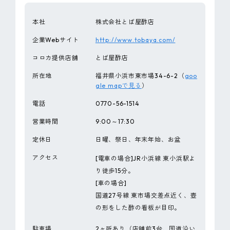
本社
株式会社とば屋酢店
企業Webサイト
http://www.tobaya.com/
コロカ提供店舗
とば屋酢店
所在地
福井県小浜市東市場34-6-2（
goo
gle mapで見る
）
電話
0770-56-1514
営業時間
9:00～17:30
定休日
日曜、祭日、年末年始、お盆
アクセス
[電車の場合]
JR小浜線 東小浜駅よ
り徒歩15分。
[車の場合]
国道27号線 東市場交差点近く、壺
の形をした酢の看板が目印。
駐車場
2ヶ所あり（店舗前3台、国道沿い