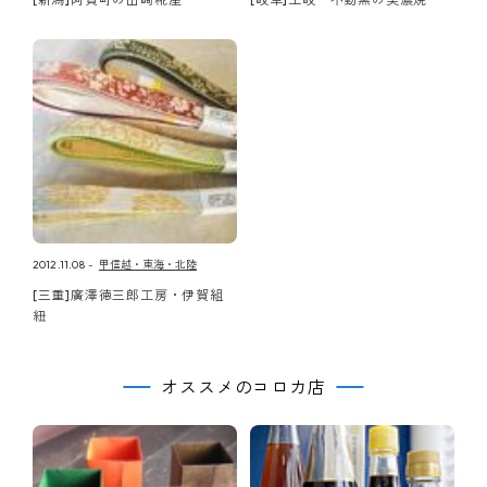
2012.11.08
甲信越・東海・北陸
[三重]廣澤徳三郎工房・伊賀組
紐
オススメのコロカ店