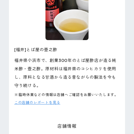
ピンマーク
JP
EN
[福井]とば屋の壺之酢
福井県小浜市で、創業300年のとば屋酢店が造る純
米酢・壺之酢。原材料は福井県のコシヒカリを使用
し、原料となる甘酒から造る昔ながらの製法を今も
守り続ける。
※
臨時休業などの情報は店舗へご確認をお願いいたします。
この店舗のレポートを見る
店舗情報