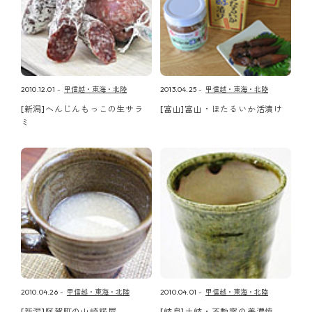
2010.12.01
甲信越・東海・北陸
2013.04.25
甲信越・東海・北陸
[新潟]へんじんもっこの生サラ
[富山]富山・ほたるいか活漬け
ミ
2010.04.26
甲信越・東海・北陸
2010.04.01
甲信越・東海・北陸
[新潟]阿賀町の山崎糀屋
[岐阜]土岐・不動窯の美濃焼