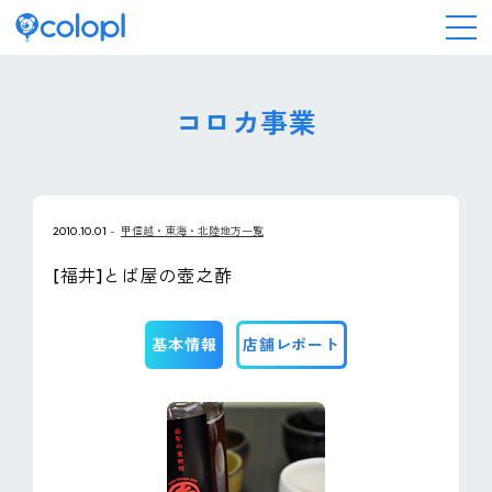
会社情報
コロカ事業
ニュース
2010.10.01
甲信越・東海・北陸地方一覧
事業情報
[福井]とば屋の壺之酢
IR情報
基本情報
店舗レポート
採用情報
サステナビリティ