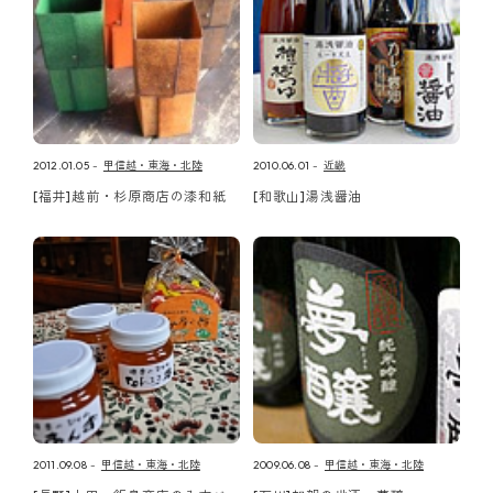
2012.01.05
甲信越・東海・北陸
2010.06.01
近畿
[福井]越前・杉原商店の漆和紙
[和歌山]湯浅醤油
2011.09.08
甲信越・東海・北陸
2009.06.08
甲信越・東海・北陸