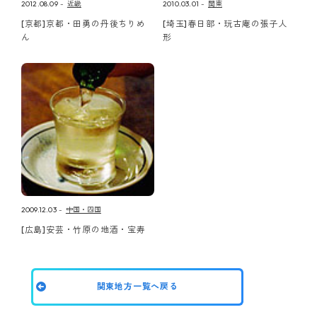
2012.08.09
近畿
2010.03.01
関東
[京都]京都・田勇の丹後ちりめ
[埼玉]春日部・玩古庵の張子人
ん
形
2009.12.03
中国・四国
[広島]安芸・竹原の地酒・宝寿
関東地方一覧へ戻る