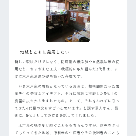
ピンマーク
JP
EN
地域とともに発展したい
新しい製法だけではなく、防腐剤の無添加や自然農法米の使
用など、さまざまな工夫に積極的に取り組んだ3代目は、ま
さに木戸泉酒造の礎を築いた存在です。
「いま木戸泉の看板となっているお酒は、技術顧問だった古
川先生の奇抜なアイデアと、それに果敢に挑戦した3代目の
度量の広さから生まれたもの。そして、それをぶれずに守っ
てきた4代目の父もすごいと思います」と話す勇人さん。最
後に、5代目としての抱負を話してくれました。
「木戸泉の味を受け継ぐことももちろんですが、商売をさせ
てもらってきた地域、原料米の生産者やその後継者のことも