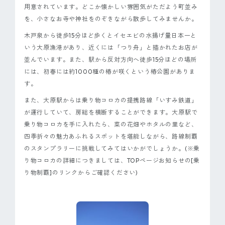
用意されています。どこか懐かしい雰囲気がただよう町並み
を、小さなお寺や神社をのぞきながら散歩してみませんか。
木戸泉から徒歩15分ほど歩くとイセエビの水揚げ量日本一と
いう大原漁港があり、近くには「つり舟」と描かれたお店が
並んでいます。また、駅から反対方向へ徒歩15分ほどの場所
には、初春には約1000種の椿が咲くという椿公園がありま
す。
また、大原駅からは乗り物コロカの提携路線「いすみ鉄道」
が運行していて、房総を横断することができます。大原駅で
乗り物コロカを手に入れたら、菜の花畑やホタルの里など、
四季折々の魅力あふれるスポットを堪能しながら、路線制覇
のスタンプラリーに挑戦してみてはいかがでしょうか。(※乗
り物コロカの詳細につきましては、TOPページお知らせの[乗
り物制覇]のリンクからご確認ください)