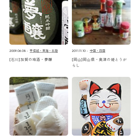
2009.06.08
甲信越・東海・北陸
2011.11.10
中国・四国
[石川]加賀の地酒・夢醸
[岡山]岡山県・奥津の姫とうが
らし