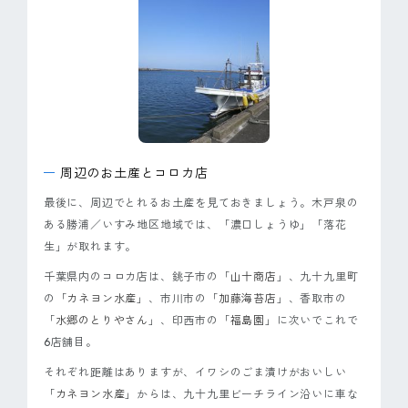
周辺のお土産とコロカ店
最後に、周辺でとれるお土産を見ておきましょう。木戸泉の
ある勝浦／いすみ地区地域では、「濃口しょうゆ」「落花
生」が取れます。
千葉県内のコロカ店は、銚子市の「
山十商店
」、九十九里町
の「
カネヨン水産
」、市川市の「
加藤海苔店
」、香取市の
「
水郷のとりやさん
」、印西市の「
福島園
」に次いでこれで
6店舗目。
それぞれ距離はありますが、イワシのごま漬けがおいしい
「
カネヨン水産
」からは、九十九里ビーチライン沿いに車な