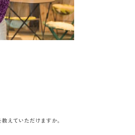
知る
を教えていただけますか。
／制度