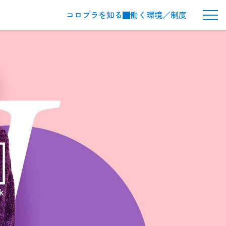
コロプラを知る
働く環境／制度
メ
ニ
ュ
ー
ボ
タ
ン