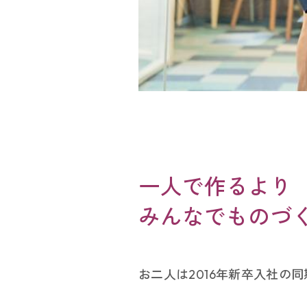
一人で作るより
みんなでものづ
キ
お二人は2016年新卒入社