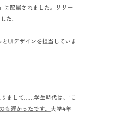
』に配属されました。リリー
／イベント
ました。
シップ
とUIデザインを担当していま
て......
学生時代は、"こ
たのも遅かったです。
大学4年