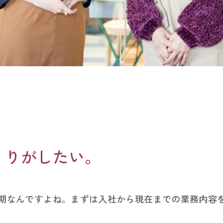
くりがしたい。
ャリア採用
コロプラを
の同期なんですよね。まずは入社から現在までの業務内容
新卒採用
働く環境