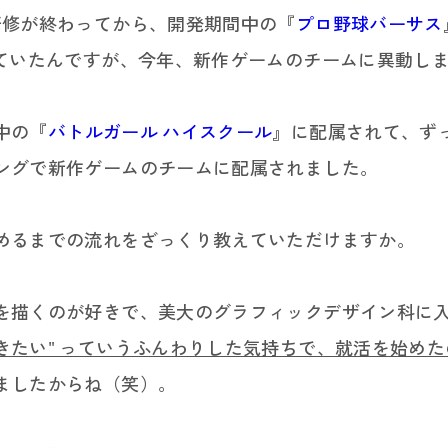
修が終わってから、開発期間中の『
プロ野球バーサス
スリート採用
採用ニュース
していたんですが、今年、新作ゲームのチームに異動し
インターン
中の『
バトルガール ハイスクール
』に配属されて、ずっ
ングで新作ゲームのチームに配属されました。
めるまでの流れをざっくり教えていただけますか。
くのが好きで、美大のグラフィックデザイン科に入りまし
きたい" っていうふんわりした気持ちで、就活を始め
ましたからね（笑）。