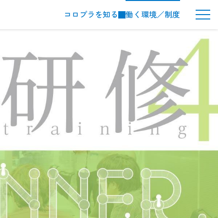
コロプラを知る
働く環境／制度
メ
ニ
ュ
ー
ボ
タ
ン