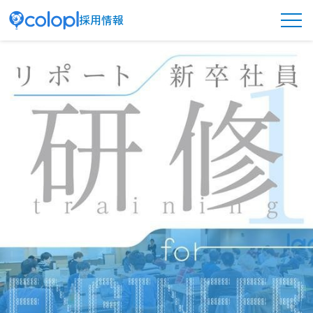
採用情報
メ
ニ
ュ
ー
ボ
タ
ン