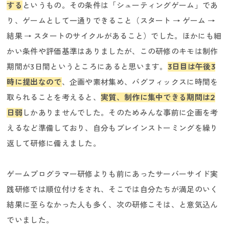
する
というもの。その条件は「シューティングゲーム」であ
り、ゲームとして一通りできること（スタート → ゲーム →
結果 → スタートのサイクルがあること）でした。ほかにも細
かい条件や評価基準はありましたが、この研修のキモは制作
期間が3日間というところにあると思います。
3日目は午後3
時に提出なので
、企画や素材集め、バグフィックスに時間を
取られることを考えると、
実質、制作に集中できる期間は2
日弱
しかありませんでした。そのためみんな事前に企画を考
えるなど準備しており、自分もブレインストーミングを繰り
返して研修に備えました。
ゲームプログラマー研修よりも前にあったサーバーサイド実
践研修では順位付けをされ、そこでは自分たちが満足のいく
結果に至らなかった人も多く、次の研修こそは、と意気込ん
でいました。