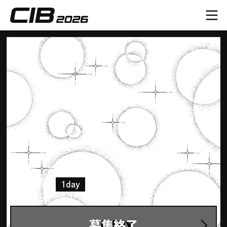
総合職
1day
事業をドライブするコロプラ総合職を体験！
ENTRY