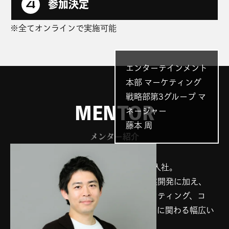
参加決定
※全てオンラインで実施可能
エンターテインメント
本部 マーケティング
戦略部第3グループ マ
ネージャー
藤本 周
メンター紹介
PROFILE
2017年、新卒総合職としてコロプラに入社。
経営管理、海外アライアンス、新規事業開発に加え、
ゲーム制作現場でのプランナーやマーケティング、コ
ミュニティ運営など、エンタメビジネスに関わる幅広い
職種を経験。