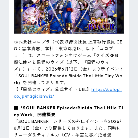
ピンマーク
JP
EN
株式会社コロプラ（代表取締役社長 上席執行役員 CE
O：宮本貴志、本社：東京都港区、以下「コロプ
ラ」）は、スマートフォン向けゲーム『クイズRPG
魔法使いと黒猫のウィズ（以下、『黒猫のウィ
ズ』）』にて、2026年6月12日（金）より新イベント
「SOUL BANKER Episode:Rinida The Little Tiny Wo
rk」を開催しております。
【『黒猫のウィズ』公式サイト URL】
https://colopl.
co.jp/magicianwiz/
■「SOUL BANKER Episode:Rinida The Little Ti
ny Work」開催概要
「SOUL BANKER」シリーズの外伝イベントを2026年
6月12日（金）より開催しております。また、同時に
リニーダ＆ティリルカ（CV：羊宮妃那／沼倉愛