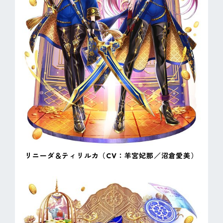
リニーダ＆ティリルカ（CV：羊宮妃那／沼倉愛美）