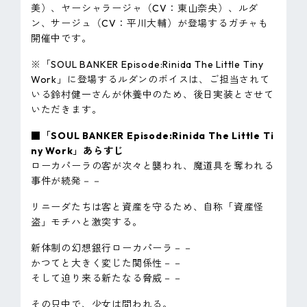
美）、ヤーシャラージャ（CV：東山奈央）、ルダ
ン、サージュ（CV：平川大輔）が登場するガチャも
開催中です。
※「SOUL BANKER Episode:Rinida The Little Tiny
Work」に登場するルダンのボイスは、ご担当されて
いる鈴村健一さんが休養中のため、後日実装とさせて
いただきます。
■「SOUL BANKER Episode:Rinida The Little Ti
ny Work」あらすじ
ローカパーラの客が次々と襲われ、魔道具を奪われる
事件が続発－－
リニーダたちは客と資産を守るため、自称「資産怪
盗」モチハと激突する。
新体制の幻想銀行ローカパーラ－－
かつてと大きく変じた関係性－－
そして迫り来る新たなる脅威－－
その只中で、少女は問われる。