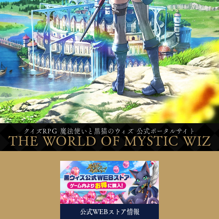
クイズRPG 魔法使いと黒猫のウィズ 公式ポータルサイト
THE WORLD OF MYSTIC WIZ
公式WEBストア情報