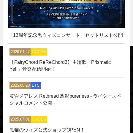
「13周年記念黒ウィズコンサート」セットリスト公開
2026.01.27
GOODS
【FairyChord ReReChord3】主題歌「Prismatic
Yell」音楽配信開始！
2025.08.20
ETC
黄昏メアレス Rethread 想影pureness - ライタースペ
シャルコメント公開 -
2025.07.01
GOODS
黒猫のウィズ公式ショップOPEN！