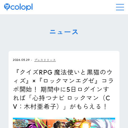
会社情報
ニュース
ニュース
2026.05.29
プレスリリース
事業情報
『クイズRPG 魔法使いと黒猫のウ
ィズ』×『ロックマンエグゼ』コラ
IR情報
ボ開始！ 期間中に5日ログインす
れば「心持つナビ ロックマン（C
採用情報
V：木村亜希子）」がもらえる！
サステナビリティ