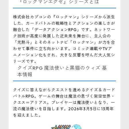
『ロックマンエグゼ』シリーズとは
株式会社カプコンの『ロックマン』シリーズから派生
した、カードバトルの戦略性とアクションの楽しさが
融合した「データアクションRPG」です。ネットワー
ク技術が高度に発展した近未来を舞台に、主人公の
「光熱斗」とそのネットナビ「ロックマン」が力を合
わせて事件に立ち向かいます。コミック連載やTVア
ニメーション化もされ、大きな反響を呼んだ大人気シ
リーズです。
クイズRPG 魔法使いと黒猫のウィズ 基
本情報
クイズに答えながらクエストを進めるクイズ＆カード
バトルRPG。ゲームの舞台は魔法の息づく架空世界・
クエス＝アリアス。プレイヤーは魔法使いとなり、一
流の魔法使いを目指します。2026年3月5日に13周年
を迎えました。