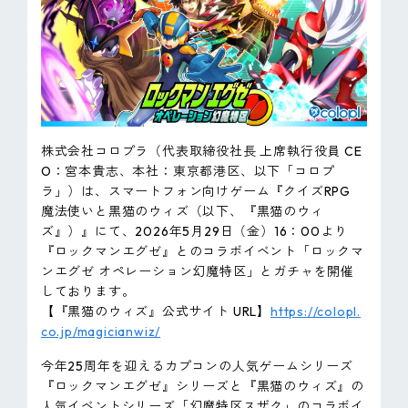
ピンマーク
JP
EN
株式会社コロプラ（代表取締役社長 上席執行役員 CE
O：宮本貴志、本社：東京都港区、以下「コロプ
ラ」）は、スマートフォン向けゲーム『クイズRPG
魔法使いと黒猫のウィズ（以下、『黒猫のウィ
ズ』）』にて、2026年5月29日（金）16：00より
『ロックマンエグゼ』とのコラボイベント「ロックマ
ンエグゼ オペレーション幻魔特区」とガチャを開催
しております。
【『黒猫のウィズ』公式サイト URL】
https://colopl.
co.jp/magicianwiz/
今年25周年を迎えるカプコンの人気ゲームシリーズ
『ロックマンエグゼ』シリーズと『黒猫のウィズ』の
人気イベントシリーズ「幻魔特区スザク」のコラボイ