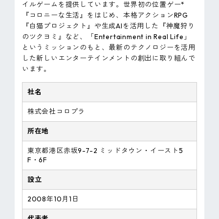
イルゲームを提供しています。世界初の位置ゲー*
『コロニーな生活』をはじめ、本格アクションRPG
『白猫プロジェクト』や生成AIを活用した『神魔狩り
のツクヨミ』など、「Entertainment in Real Life」
というミッションのもと、最新のテクノロジーを活用
した新しいエンターテインメントの創出に取り組んで
います。
社名
株式会社コロプラ
所在地
東京都港区赤坂9-7-2 ミッドタウン・イースト5
F・6F
設立
2008年10月1日
代表者