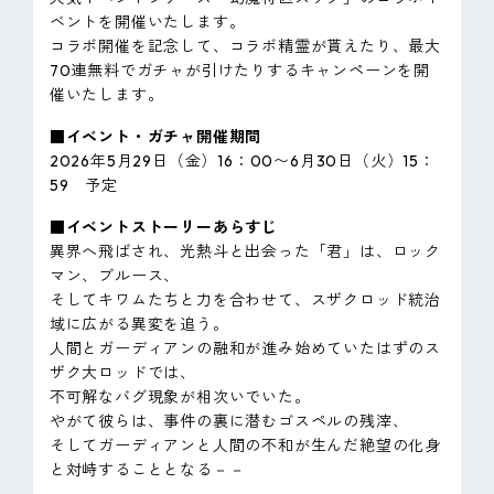
ベントを開催いたします。
コラボ開催を記念して、コラボ精霊が貰えたり、最大
70連無料でガチャが引けたりするキャンペーンを開
催いたします。
■イベント・ガチャ開催期間
2026年5月29日（金）16：00〜6月30日（火）15：
59 予定
■イベントストーリーあらすじ
異界へ飛ばされ、光熱斗と出会った「君」は、ロック
マン、ブルース、
そしてキワムたちと力を合わせて、スザクロッド統治
域に広がる異変を追う。
人間とガーディアンの融和が進み始めていたはずのス
ザク大ロッドでは、
不可解なバグ現象が相次いでいた。
やがて彼らは、事件の裏に潜むゴスペルの残滓、
そしてガーディアンと人間の不和が生んだ絶望の化身
と対峙することとなる－－