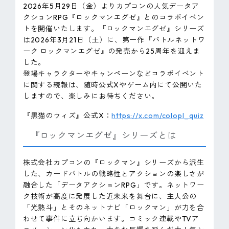
2026年5月29日（金）よりカプコンの人気データア
クションRPG『ロックマンエグゼ』とのコラボイベン
トを開催いたします。『ロックマンエグゼ』シリーズ
は2026年3月21日（土）に、第一作『バトルネットワ
ーク ロックマンエグゼ』の発売から25周年を迎えま
した。
登場キャラクターやキャンペーンなどコラボイベント
に関する続報は、随時公式Xやゲーム内にて公開いた
しますので、楽しみにお待ちください。
『黒猫のウィズ』公式X：
https://x.com/colopl_quiz
『ロックマンエグゼ』シリーズとは
株式会社カプコンの『ロックマン』シリーズから派生
した、カードバトルの戦略性とアクションの楽しさが
融合した「データアクションRPG」です。ネットワー
ク技術が高度に発展した近未来を舞台に、主人公の
「光熱斗」とそのネットナビ「ロックマン」が力を合
わせて事件に立ち向かいます。コミック連載やTVア