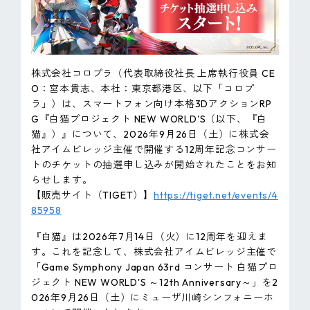
ピンマーク
JP
EN
株式会社コロプラ（代表取締役社長 上席執行役員 CE
O：宮本貴志、本社：東京都港区、以下「コロプ
ラ」）は、スマートフォン向け本格3DアクションRP
G『白猫プロジェクト NEW WORLD'S（以下、『白
猫』）』について、2026年9月26日（土）に株式会
社アイムビレッジ主催で開催する12周年記念コンサー
トのチケットの抽選申し込みが開始されたことをお知
らせします。
【販売サイト（TIGET）】
https://tiget.net/events/4
85958
『白猫』は2026年7月14日（火）に12周年を迎えま
す。これを記念して、株式会社アイムビレッジ主催で
「Game Symphony Japan 63rd コンサート 白猫プロ
ジェクト NEW WORLD'S ～12th Anniversary～」を2
026年9月26日（土）にミューザ川崎シンフォニーホ