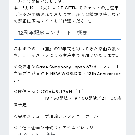
ールにて開催いたします。
本日5月19日（火）よりTIGETにてチケットの抽選申
し込みが開始されております。座席の種類や特典など
の詳細は販売サイトをご確認ください。
12周年記念コンサート 概要
これまでの『白猫』の12年間を彩ってきた楽曲の数々
を、オーケストラによる生演奏でお届けいたします。
＜公演名＞Game Symphony Japan 63rd コンサート
白猫プロジェクト NEW WORLD'S ～12th Anniversar
y～
＜開催日時＞2026年9月26日（土）
18：30開場／19：00開演／21：00終
演予定
＜会場＞ミューザ川崎シンフォニーホール
＜主催・企画＞株式会社アイムビレッジ
チケット 詳細