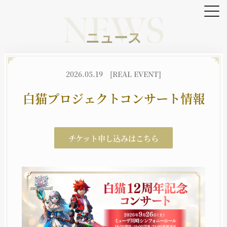
NEWS
ニュース
OFFICIAL SNS
2026.05.19
[REAL EVENT]
X
YouTube
TikTok
白猫プロジェクトコンサート情報
HOME
NEWS
チケット申し込みはこちら
ホーム
ニュース
BATTLE
CHARACTER
バトル
キャラクター
JOB
WORLD
職種
世界観