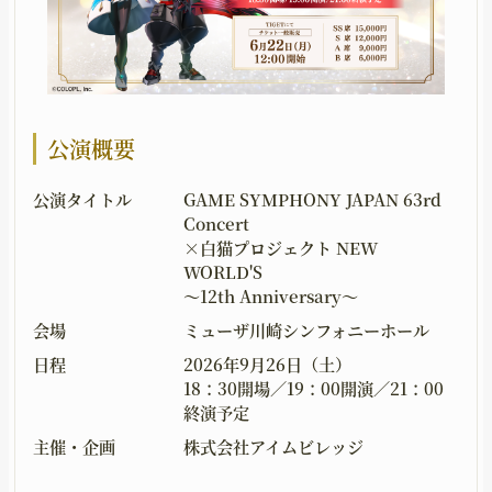
UPGRADING
GOODS
育成
グッズ
MOVIE
GUIDELINE
公演概要
ムービー
二次創作ガイドライン
公演タイトル
GAME SYMPHONY JAPAN 63rd
Concert
×白猫プロジェクト NEW
WORLD'S
〜12th Anniversary〜
会場
ミューザ川崎シンフォニーホール
日程
2026年9月26日（土）
18：30開場／19：00開演／21：00
終演予定
主催・企画
株式会社アイムビレッジ