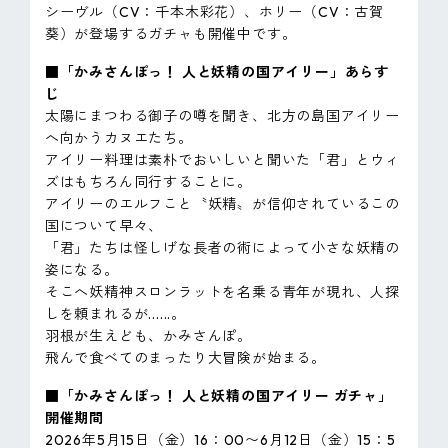
シーヴル（CV：千本木彩花）、ホリー（CV：古賀
葵）が登場するガチャも開催中です。
■「かみさんぽっ！ 人と妖精の国アイリー」あらす
じ
太陽にまつわる御子の噂を聞き、北方の島国アイリー
へ向かうカヌエたち。
アイリー料理は素朴でおいしいと聞いた「君」とウィ
ズはもちろん同行することに。
アイリーのエルフこと〝妖精〟が信仰されているこの
国について早々、
「君」たちは怪しげな長者の術によって小さな妖精の
姿になる。
そこへ妖精神スロンラットを名乗る青年が現れ、人探
しを頼まれるが......。
羽根が生えども、かみさんぽ。
飛んで食べてのまったり大冒険が始まる。
■「かみさんぽっ！ 人と妖精の国アイリー ガチャ」
開催期間
2026年5月15日（金）16：00〜6月12日（金）15：5