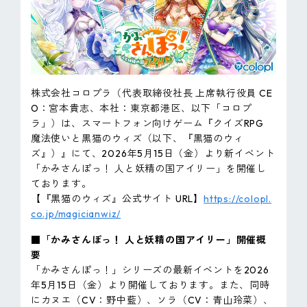
ピンマーク
JP
EN
株式会社コロプラ（代表取締役社長 上席執行役員 CE
O：宮本貴志、本社：東京都港区、以下「コロプ
ラ」）は、スマートフォン向けゲーム『クイズRPG
魔法使いと黒猫のウィズ（以下、『黒猫のウィ
ズ』）』にて、2026年5月15日（金）より新イベント
「かみさんぽっ！ 人と妖精の国アイリー」を開催し
ております。
【『黒猫のウィズ』公式サイト URL】
https://colopl.
co.jp/magicianwiz/
■「かみさんぽっ！ 人と妖精の国アイリー」開催概
要
「かみさんぽっ！」シリーズの最新イベントを2026
年5月15日（金）より開催しております。また、同時
にカヌエ（CV：野中藍）、ソラ（CV：青山玲菜）、