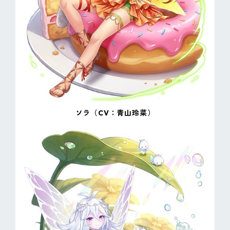
ソラ（CV：青山玲菜）