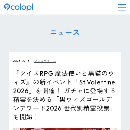
会社情報
ニュース
ニュース
2026.02.13
プレスリリース
事業情報
『クイズRPG 魔法使いと黒猫のウ
ィズ』の新イベント「St.Valentine
IR情報
2026」を開催！ ガチャに登場する
精霊を決める「黒ウィズゴールデ
採用情報
ンアワード2026 世代別精霊投票」
も開始！
サステナビリティ