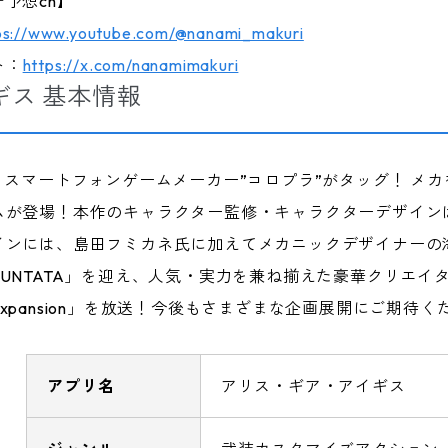
予想ch】
ps://www.youtube.com/@nanami_makuri
ト：
https://x.com/nanamimakuri
ス 基本情報
、スマートフォンゲームメーカー”コロプラ”がタッグ！ メ
ムが登場！本作のキャラクター監修・キャラクターデザイン
インには、島田フミカネ氏に加えてメカニックデザイナーの
NTATA」を迎え、人気・実力を兼ね揃えた豪華クリエイター
pansion」を放送！今後もさまざまな企画展開にご期待く
アプリ名
アリス・ギア・アイギス