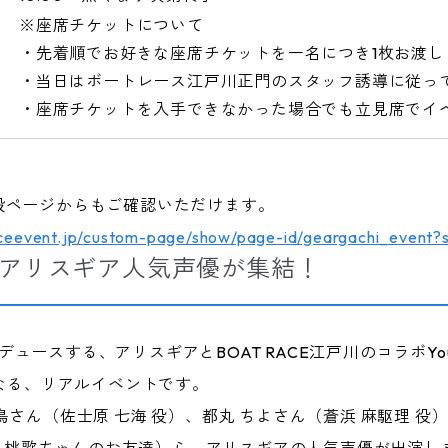
※座席チケットについて
・先着順でお好きな座席チケットを一名につき1枚お渡し
・当日はボートレース江戸川正門のスタッフ誘導に従っ
・座席チケットを入手できなかった場合でも立見席でイ
設ページからもご確認いただけます。
liceevent.jp/custom-page/show/page-id/geargachi_event?
川にアリスギア人気声優が集結！
プロデュースする、アリスギアとBOAT RACE江戸川のコラボY
となる、リアルイベントです。
さん（佐士原 七海 役）、都丸 ちよさん（蒼浜 麻駆理 役