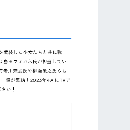
カを武装した少女たちと共に戦
は島田フミカネ氏が担当してい
海老川兼武氏や柳瀬敬之氏らも
陣が集結！2023年4月にTVア
ださい！