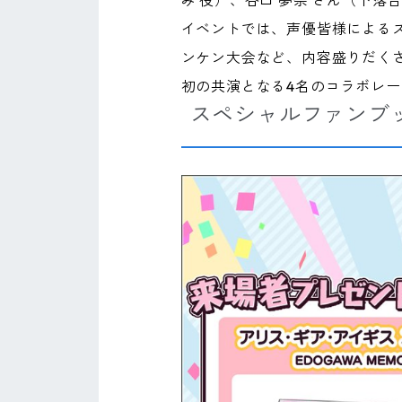
み 役）、谷口 夢奈 さん（下
イベントでは、声優皆様による
ンケン大会など、内容盛りだく
初の共演となる4名のコラボレ
スペシャルファンブ