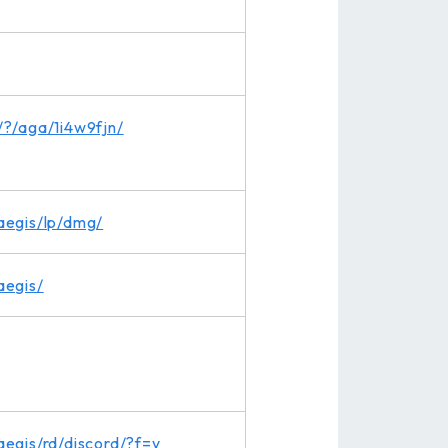
r/?/aga/1i4w9fjn/
raegis/lp/dmg/
aegis/
raegis/rd/discord/?f=y