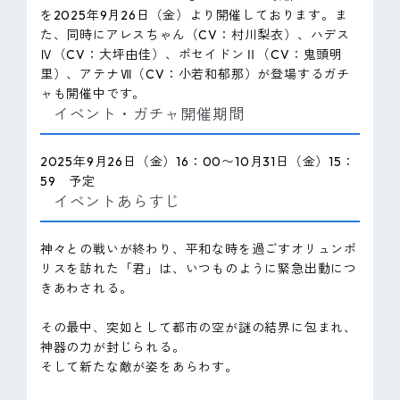
を2025年9月26日（金）より開催しております。ま
た、同時にアレスちゃん（CV：村川梨衣）、ハデス
Ⅳ（CV：大坪由佳）、ポセイドンⅡ（CV：鬼頭明
里）、アテナⅦ（CV：小若和郁那）が登場するガチ
ャも開催中です。
イベント・ガチャ開催期間
2025年9月26日（金）16：00〜10月31日（金）15：
59 予定
イベントあらすじ
神々との戦いが終わり、平和な時を過ごすオリュンポ
リスを訪れた「君」は、いつものように緊急出動につ
きあわされる。
その最中、突如として都市の空が謎の結界に包まれ、
神器の力が封じられる。
そして新たな敵が姿をあらわす。