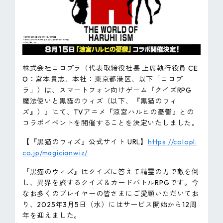
ピンマーク
JP
EN
株式会社コロプラ（代表取締役社長 上席執行役員 CE
O：宮本貴志、本社：東京都港区、以下「コロプ
ラ」）は、スマートフォン向けゲーム『クイズRPG
魔法使いと黒猫のウィズ（以下、『黒猫のウィ
ズ』）』にて、TVアニメ『涼宮ハルヒの憂鬱』との
コラボイベントを開催することを決定いたしました。
【『黒猫のウィズ』公式サイト URL】
https://colopl.
co.jp/magicianwiz/
『黒猫のウィズ』はクイズに答えて精霊の力で敵を倒
し、異界を旅するクイズ＆カードバトルRPGです。今
なお多くのプレイヤーの皆さまにご愛顧いただいてお
り、2025年3月5日（水）にはサービス開始から12周
年を迎えました。