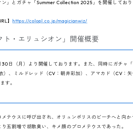
ガチャ「Summer Collection 2025」を開催してお
RL】
https://colopl.co.jp/magicianwiz/
クト・エリュシオン」開催概要
0日（月）より開催しております。また、同時にガチャ「Summer 
衣）、ミルドレッド（CV：朝井彩加）、アマカド（CV：
ります。
ロメテウスに呼び出され、オリュンポリスのビーチへと向か
より五割増で胡散臭い、キメ顔のプロメテウスであった。