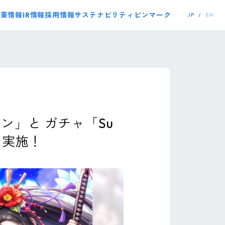
事業情報
IR情報
採用情報
サステナビリティ
ピンマーク
JP
EN
」と ガチャ「Su
ャも実施！