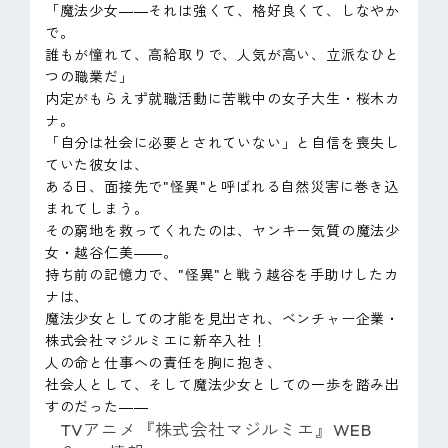
「魔法少女――それは強くて、格好良くて、しなやか
で。
誰もが憧れて、高給取りで、人気が高い、立派なひと
つの職業だ」
内定がもらえず就職活動に苦戦中の女子大生・桜木カ
ナ。
「自分は社会に必要とされていない」と自信を喪失し
ていた彼女は、
ある日、面接先で"怪異"と呼ばれる自然災害に巻き込
まれてしまう。
その窮地を救ってくれたのは、ヤンキー気質の魔法少
女・越谷仁美――。
持ち前の記憶力で、"怪異"と戦う越谷を手助けしたカ
ナは、
魔法少女としての才能を見出され、ベンチャー企業・
株式会社マジルミエに新卒入社！
人の命と仕事への責任を胸に抱き、
社会人として、そして魔法少女としての一歩を踏み出
すのだった――
TVアニメ『株式会社マジルミエ』WEB