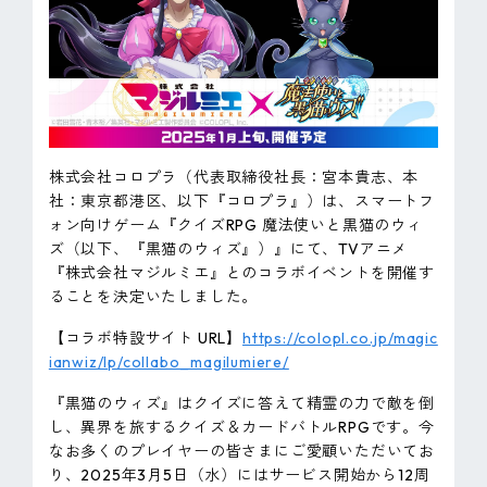
ピンマーク
JP
EN
株式会社コロプラ（代表取締役社長：宮本貴志、本
社：東京都港区、以下『コロプラ』）は、スマートフ
ォン向けゲーム『クイズRPG 魔法使いと黒猫のウィ
ズ（以下、『黒猫のウィズ』）』にて、TVアニメ
『株式会社マジルミエ』とのコラボイベントを開催す
ることを決定いたしました。
【コラボ特設サイト URL】
https://colopl.co.jp/magic
ianwiz/lp/collabo_magilumiere/
『黒猫のウィズ』はクイズに答えて精霊の力で敵を倒
し、異界を旅するクイズ＆カードバトルRPGです。今
なお多くのプレイヤーの皆さまにご愛顧いただいてお
り、2025年3月5日（水）にはサービス開始から12周