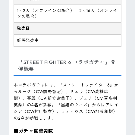
1～2人（オフラインの場合）｜2～16人（オンライ
ンの場合）
発売日
好評発売中
「STREET FIGHTER 6 コラボガチャ」開
催概要
本コラボガチャには、『ストリートファイター6』か
らルーク（CV:前野智昭）、リュウ（CV:高橋広
樹）、春麗（CV:折笠富美子）、ジュリ（CV:喜多村
英梨）の4名が参戦。『黒猫のウィズ』からはアレイ
シア（CV:村川梨衣）、ラディウス（CV:加藤和樹）
の2名が参戦します。
■ガチャ開催期間