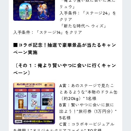
「俺より強い奴に会いに来た
リュウ」
入手条件：「ステージ24」を
クリア
「新たな時代へ ウィズ」
入手条件：「ステージ14」をクリア
■コラボ記念！抽選で豪華景品が当たるキャン
ペーン実施
〔その１：俺より賢いやつに会いに行くキャン
ペーン〕
A賞：あのステージで見たこ
とあるような"本物のドラム缶
（約20kg）" 1名様
B賞：賢いやつに会いに旅に
出よう！"旅行券（1万円分）"
5名様
C賞：コラボキービジュアル
を使用！"オリジナルクリアファイル" 30名様