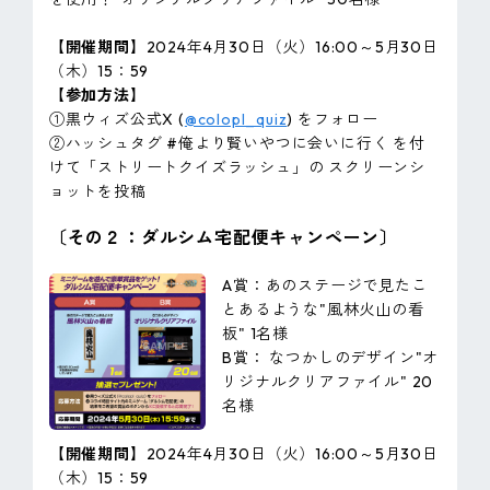
【開催期間】
2024年4月30日（火）16:00～5月30日
（木）15：59
【参加方法】
①黒ウィズ公式X (
@colopl_quiz
) をフォロー
②ハッシュタグ #俺より賢いやつに会いに行く を付
けて「ストリートクイズラッシュ」の スクリーンシ
ョットを投稿
〔その２：ダルシム宅配便キャンペーン〕
A賞：あのステージで見たこ
とあるような"風林火山の看
板" 1名様
B賞： なつかしのデザイン"オ
リジナルクリアファイル" 20
名様
【開催期間】
2024年4月30日（火）16:00～5月30日
（木）15：59