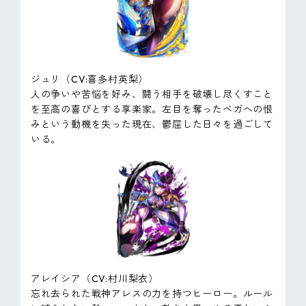
ジュリ（CV:喜多村英梨）
人の争いや苦悩を好み、闘う相手を破壊し尽くすこと
を至高の喜びとする享楽家。左目を奪ったベガへの恨
みという動機を失った現在、鬱屈した日々を過ごして
いる。
アレイシア（CV:村川梨衣）
忘れ去られた戦神アレスの力を持つヒーロー。ルール