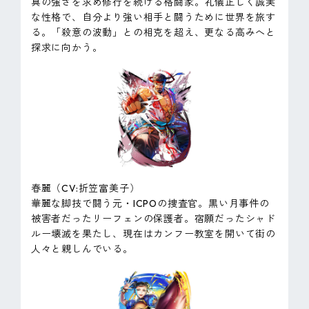
真の強さを求め修行を続ける格闘家。礼儀正しく誠実
な性格で、自分より強い相手と闘うために世界を旅す
る。「殺意の波動」との相克を超え、更なる高みへと
探求に向かう。
春麗（CV:折笠富美子）
華麗な脚技で闘う元・ICPOの捜査官。黒い月事件の
被害者だったリーフェンの保護者。宿願だったシャド
ルー壊滅を果たし、現在はカンフー教室を開いて街の
人々と親しんでいる。