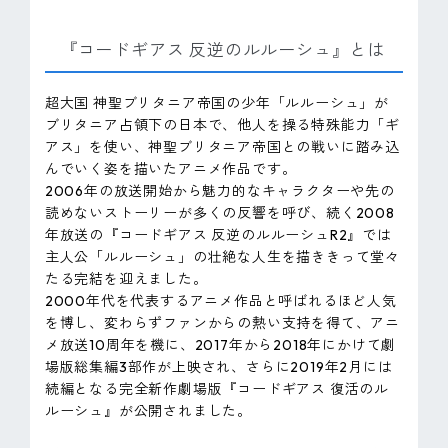
『コードギアス 反逆のルルーシュ』とは
超大国 神聖ブリタニア帝国の少年「ルルーシュ」が
ブリタニア占領下の日本で、他人を操る特殊能力「ギ
アス」を使い、神聖ブリタニア帝国との戦いに踏み込
んでいく姿を描いたアニメ作品です。
2006年の放送開始から魅力的なキャラクターや先の
読めないストーリーが多くの反響を呼び、続く2008
年放送の『コードギアス 反逆のルルーシュR2』では
主人公「ルルーシュ」の壮絶な人生を描ききって堂々
たる完結を迎えました。
2000年代を代表するアニメ作品と呼ばれるほど人気
を博し、変わらずファンからの熱い支持を得て、アニ
メ放送10周年を機に、2017年から2018年にかけて劇
場版総集編3部作が上映され、さらに2019年2月には
続編となる完全新作劇場版『コードギアス 復活のル
ルーシュ』が公開されました。