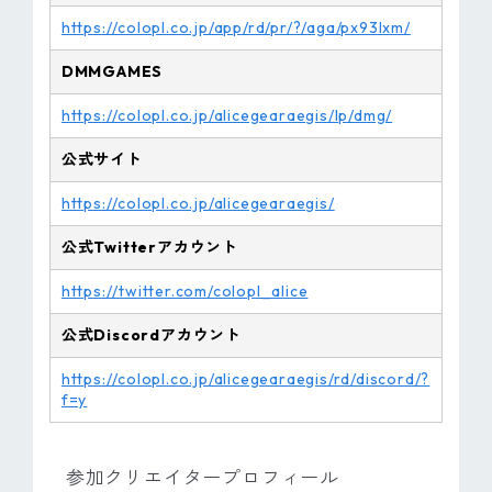
https://colopl.co.jp/app/rd/pr/?/aga/px93lxm/
DMMGAMES
https://colopl.co.jp/alicegearaegis/lp/dmg/
公式サイト
https://colopl.co.jp/alicegearaegis/
公式Twitter
アカウント
https://twitter.com/colopl_alice
公式Discord
アカウント
https://colopl.co.jp/alicegearaegis/rd/discord/?
f=y
参加クリエイタープロフィール