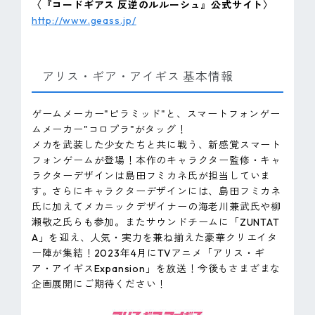
〈『コードギアス 反逆のルルーシュ』公式サイト〉
http://www.geass.jp/
アリス・ギア・アイギス 基本情報
ゲームメーカー"ピラミッド"と、スマートフォンゲー
ムメーカー"コロプラ"がタッグ！
メカを武装した少女たちと共に戦う、新感覚スマート
フォンゲームが登場！本作のキャラクター監修・キャ
ラクターデザインは島田フミカネ氏が担当していま
す。さらにキャラクターデザインには、島田フミカネ
氏に加えてメカニックデザイナーの海老川兼武氏や柳
瀬敬之氏らも参加。またサウンドチームに「ZUNTAT
A」を迎え、人気・実力を兼ね揃えた豪華クリエイタ
ー陣が集結！2023年4月にTVアニメ「アリス・ギ
ア・アイギスExpansion」を放送！今後もさまざまな
企画展開にご期待ください！