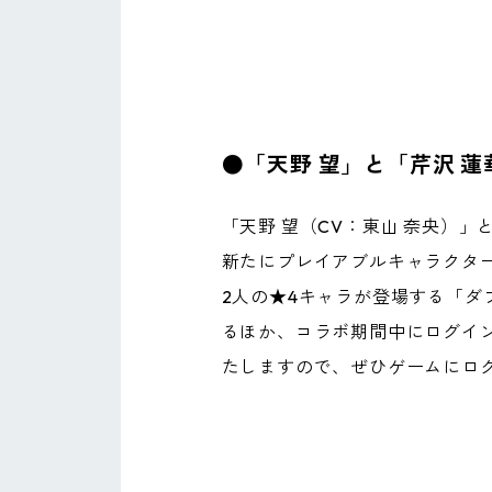
●「天野 望」と「芹沢 
「天野 望（CV：東山 奈央）」
新たにプレイアブルキャラクタ
2人の★4キャラが登場する「ダ
るほか、コラボ期間中にログイ
たしますので、ぜひゲームにロ