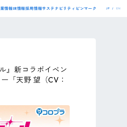
事業情報
IR情報
採用情報
サステナビリティ
ピンマーク
JP
EN
ール』新コラボイベン
ー「天野 望（CV：
！