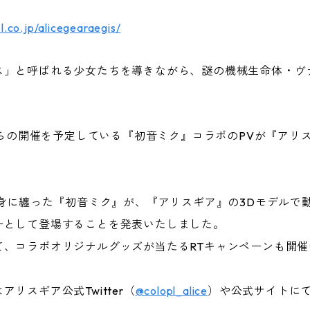
pl.co.jp/alicegearaegis/
ス」と呼ばれる少女たちを導きながら、謎の機械生命体・ヴ
らの開催を予定している『初音ミク』コラボのPVが『アリスギア』
を身に纏った『初音ミク』が、『アリスギア』の3Dモデルで
ーとして登場することを発表いたしました。
て、コラボオリジナルグッズが当たるRTキャンペーンも開催
リスギア公式Twitter（
@colopl_alice
）や公式サイトに