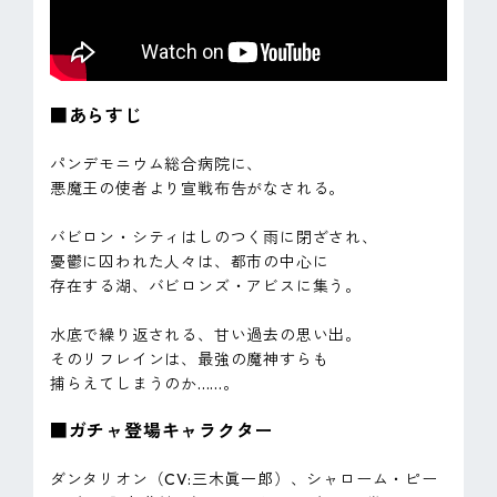
■あらすじ
パンデモニウム総合病院に、
悪魔王の使者より宣戦布告がなされる。
バビロン・シティはしのつく雨に閉ざされ、
憂鬱に囚われた人々は、都市の中心に
存在する湖、バビロンズ・アビスに集う。
水底で繰り返される、甘い過去の思い出。
そのリフレインは、最強の魔神すらも
捕らえてしまうのか......。
■ガチャ登場キャラクター
ダンタリオン（CV:三木眞一郎）、シャローム・ピー