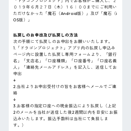
「ドラゴンプロジェクト」内でお客様がご購入し、２
０１９年６月２７日（木）１６：００までにご利用い
ただけなかった「魔石（Android版）」及び「魔石（i
OS版）」
払戻しのお申出及び払戻しの方法
次の手順にて払戻しのお申出をお願いいたします。
1.「ドラゴンプロジェクト」アプリ内の払戻し申込み
ページ内に設置した払戻し専用フォームより、「銀行
名」「支店名」「口座種類」「口座番号」「口座名義
人」「連絡先メールアドレス」を記入し、送信してお
申出
↓
2.当社よりお申出受付けの旨をお客様へメールでご連
絡
↓
3.お客様の指定口座への現金振込により払戻し（上記
2のメールを当社が送信した後2週間以内を目安にお振
込みいたします。振込手数料は当社にて負担しま
す。）