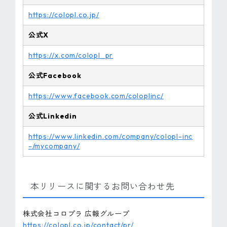
https://colopl.co.jp/
公式X
https://x.com/colopl_pr
公式Facebook
https://www.facebook.com/coloplinc/
公式Linkedin
https://www.linkedin.com/company/colopl-inc
-/mycompany/
本リリースに関するお問い合わせ先
株式会社コロプラ 広報グループ
https://colopl.co.jp/contact/pr/