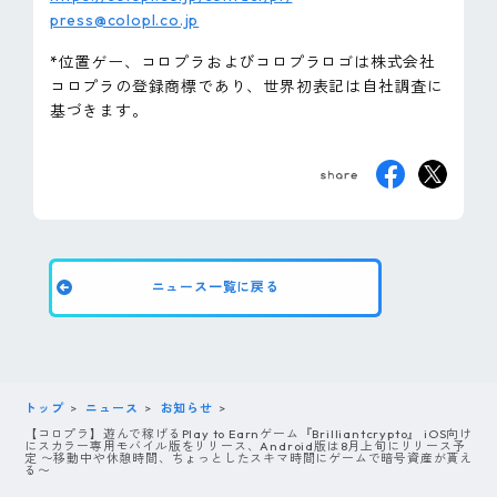
press@colopl.co.jp
*位置ゲー、コロプラおよびコロプラロゴは株式会社
コロプラの登録商標であり、世界初表記は自社調査に
基づきます。
ニュース一覧に戻る
トップ
ニュース
お知らせ
【コロプラ】遊んで稼げるPlay to Earnゲーム『Brilliantcrypto』 iOS向け
にスカラー専用モバイル版をリリース、Android版は8月上旬にリリース予
定 〜移動中や休憩時間、ちょっとしたスキマ時間にゲームで暗号資産が貰え
る〜