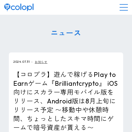
会社情報
ニュース
ニュース
2024.07.31
お知らせ
事業情報
【コロプラ】遊んで稼げるPlay to
Earnゲーム『Brilliantcrypto』 iOS
IR情報
向けにスカラー専用モバイル版を
リリース、Android版は8月上旬に
採用情報
リリース予定 〜移動中や休憩時
間、ちょっとしたスキマ時間にゲ
サステナビリティ
ームで暗号資産が貰える〜