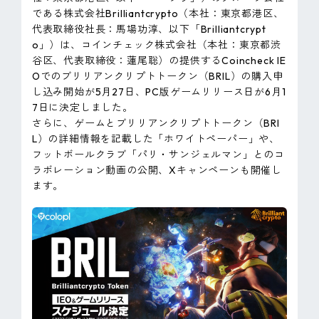
ピンマーク
である株式会社Brilliantcrypto（本社：東京都港区、
代表取締役社長：馬場功淳、以下「Brilliantcrypt
o」）は、コインチェック株式会社（本社：東京都渋
谷区、代表取締役：蓮尾聡）の提供するCoincheck IE
JP
EN
Oでのブリリアンクリプトトークン（BRIL）の購入申
し込み開始が5月27日、PC版ゲームリリース日が6月1
7日に決定しました。
さらに、ゲームとブリリアンクリプトトークン（BRI
L）の詳細情報を記載した「ホワイトペーパー」や、
フットボールクラブ「パリ・サンジェルマン」とのコ
ラボレーション動画の公開、Xキャンペーンも開催し
ます。