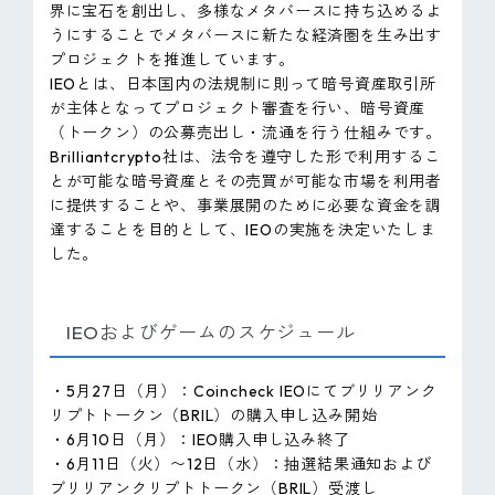
界に宝石を創出し、多様なメタバースに持ち込めるよ
うにすることでメタバースに新たな経済圏を生み出す
プロジェクトを推進しています。
IEOとは、日本国内の法規制に則って暗号資産取引所
が主体となってプロジェクト審査を行い、暗号資産
（トークン）の公募売出し・流通を行う仕組みです。
Brilliantcrypto社は、法令を遵守した形で利用するこ
とが可能な暗号資産とその売買が可能な市場を利用者
に提供することや、事業展開のために必要な資金を調
達することを目的として、IEOの実施を決定いたしま
した。
IEOおよびゲームのスケジュール
・5月27日（月）：Coincheck IEOにてブリリアンク
リプトトークン（BRIL）の購入申し込み開始
・6月10日（月）：IEO購入申し込み終了
・6月11日（火）〜12日（水）：抽選結果通知および
ブリリアンクリプトトークン（BRIL）受渡し