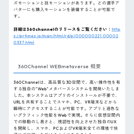
ズモーションと技モーションがあります。どの選手ア
バターにも購入モーションを装備することが可能で
す。
詳細は360channelのリリースをご覧ください：
http
s://prtimes.jp/main/html/rd/p/000000221.00002
0337.html
360Channel WEBmetaverse 概要
360Channelは、高品質な3D空間で、高い操作性を有
する独自の"Web"メタバースシステムを開発いたしま
した。本システムはアプリのインストールが不要で、
URLを共有することでスマホ、PC、VR端末などから
瞬時にアクセスすることが可能です。アプリと遜色な
いグラフィック性能をWebで実現。さらに仮想空間内
での移動のし易さと、視認性を向上させた独自のUX
を開発し、スマホ、PCおよびVR端末全ての環境で快