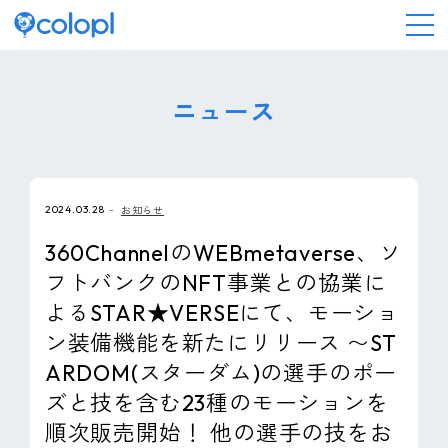
会社情報
ニュース
ニュース
2024.03.28
お知らせ
事業情報
360ChannelのWEBmetaverse、ソ
フトバンクのNFT事業との協業に
IR情報
よるSTAR★VERSEにて、モーショ
ン装備機能を新たにリリース 〜ST
採用情報
ARDOM(スターダム)の選手のポー
ズと技を含む23種のモーションを
サステナビリティ
順次販売開始！ 他の選手の技をお