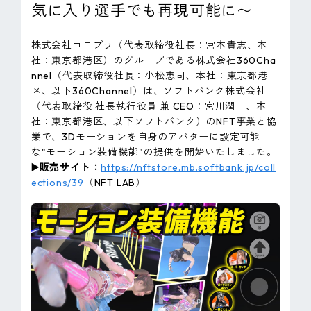
気に入り選手でも再現可能に〜
ピンマーク
株式会社コロプラ（代表取締役社長：宮本貴志、本
社：東京都港区）のグループである株式会社360Cha
JP
EN
nnel（代表取締役社長：小松恵司、本社：東京都港
区、以下360Channel）は、ソフトバンク株式会社
（代表取締役 社長執行役員 兼 CEO：宮川潤一、本
社：東京都港区、以下ソフトバンク）のNFT事業と協
業で、3Dモーションを自身のアバターに設定可能
な"モーション装備機能"の提供を開始いたしました。
▶️販売サイト：
https://nftstore.mb.softbank.jp/coll
ections/39
（NFT LAB）