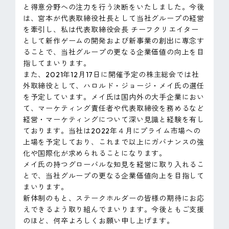
と得意分野への注力を行う決断をいたしました。今後
は、宮本が代表取締役社長として当社グループの経営
を牽引し、私は代表取締役会長 チーフクリエイター
として新作ゲームの開発および新事業の創出に専念す
ることで、当社グループの更なる企業価値の向上を目
指してまいります。
また、2021年12月17日に開催予定の株主総会では社
外取締役として、ハロルド・ジョージ・メイ氏の選任
を予定しています。メイ氏は国内外の大手企業におい
て、マーケティング責任者や代表取締役を務めるなど
経営・マーケティングについて深い見識と経験を有し
ております。当社は2022年４月にプライム市場への
上場を予定しており、これまで以上にガバナンスの強
化や国際化が求められることになります。
メイ氏の持つグローバルな知見を経営に取り入れるこ
とで、当社グループの更なる企業価値向上を目指して
まいります。
新体制のもと、ステークホルダーの皆様の期待にお応
えできるよう取り組んでまいります。今後ともご支援
のほど、何卒よろしくお願い申し上げます。