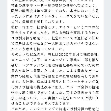
技術の進歩やユーザー様の嗜好の多様化などにより、
開発の難易度は年々高まっており、当社においても思
ったように新作タイトルをリリースできていない状況
に強い危機感を感じております。
私はこれまで、経営者とクリエイターという二つの役
割を担ってきましたが、更なる飛躍を実現するために
は役割分担を明確にし、経営については適任者に任せ
私自身はより得意なゲーム開発に注力すべきではない
かという考えを持っていました。
そのような状況の中、当社は2020年５月に株式会社
コアエッジ（以下、コアエッジ）の事業の一部を譲り
受け、コアエッジの代表取締役社長を務めていた宮本
貴志が当社に参画いたしました。宮本は豊富なゲーム
業界の経験と代表取締役などの経営経験を有しており
ます。入社後、宮本は本部長としてマーケティング強
化および組織の構造改革に加え、グループ全体の組織
強化に取り組んでまいりました。宮本の参画から１年
余りが経った今、その実績から経営については彼に任
せることができると考えております。
そのため、このタイミングで前述の役割分担の明確化