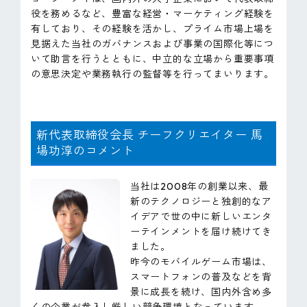
役を務めるなど、豊富な経営・マーケティング経験を
有しており、その経験を活かし、プライム市場上場を
見据えた当社のガバナンスおよび事業の国際化等につ
いて助言を行うとともに、中立的な立場から重要事項
の意思決定や業務執行の監督等を行ってまいります。
新代表取締役会長 チーフクリエイター 馬
場功淳のコメント
当社は2008年の創業以来、最
新のテクノロジーと独創的なア
イデアで世の中に新しいエンタ
ーテインメントを届け続けてき
ました。
昨今のモバイルゲーム市場は、
スマートフォンの普及などを背
景に成長を続け、国内外含め多
くの企業が参入し厳しい競争環境となっています。