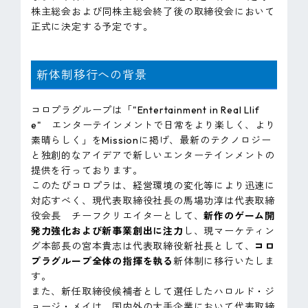
株主総会および同株主総会終了後の取締役会において
ピンマーク
正式に決定する予定です。
JP
EN
新体制移行への背景
コロプラグループは「"Entertainment in Real Llif
e" エンターテインメントで日常をより楽しく、より
素晴らしく」をMissionに掲げ、最新のテクノロジー
と独創的なアイデアで新しいエンターテインメントの
提供を行っております。
このたびコロプラは、経営環境の変化等により迅速に
対応すべく、現代表取締役社長の馬場功淳は代表取締
役会長 チーフクリエイターとして、
新作のゲーム開
発力強化および新事業創出に注力
し、現マーケティン
グ本部長の宮本貴志は代表取締役新社長として、
コロ
プラグループ全体の指揮を執る
新体制に移行いたしま
す。
また、新任取締役候補者として選任したハロルド・ジ
ョージ・メイは、国内外の大手企業において代表取締