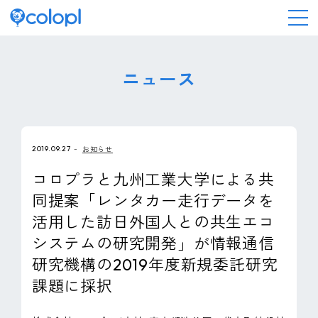
会社情報
ニュース
ニュース
2019.09.27
お知らせ
事業情報
コロプラと九州工業大学による共
同提案「レンタカー走行データを
IR情報
活用した訪日外国人との共生エコ
システムの研究開発」が情報通信
採用情報
研究機構の2019年度新規委託研究
課題に採択
サステナビリティ