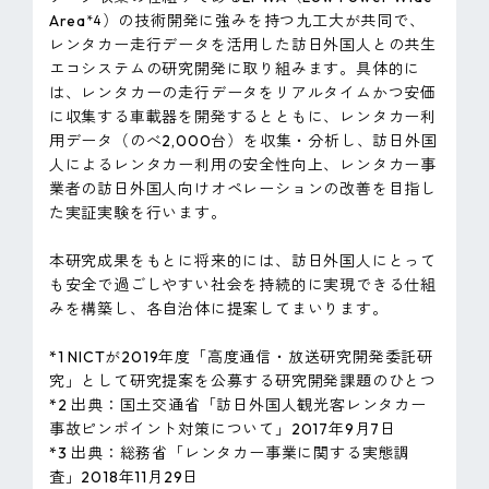
Area
）の技術開発に強みを持つ九工大が共同で、
*4
レンタカー走行データを活用した訪日外国人との共生
エコシステムの研究開発に取り組みます。具体的に
は、レンタカーの走行データをリアルタイムかつ安価
に収集する車載器を開発するとともに、レンタカー利
用データ（のべ2,000台）を収集・分析し、訪日外国
人によるレンタカー利用の安全性向上、レンタカー事
業者の訪日外国人向けオペレーションの改善を目指し
た実証実験を行います。
本研究成果をもとに将来的には、訪日外国人にとって
も安全で過ごしやすい社会を持続的に実現できる仕組
みを構築し、各自治体に提案してまいります。
*1 NICTが2019年度「高度通信・放送研究開発委託研
究」として研究提案を公募する研究開発課題のひとつ
*2 出典：国土交通省「訪日外国人観光客レンタカー
事故ピンポイント対策について」2017年9月7日
*3 出典：総務省「レンタカー事業に関する実態調
査」2018年11月29日