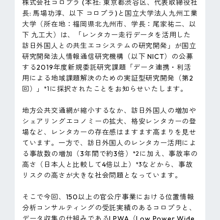
株式会社コロプラ (本社: 東京都渋谷区、代表取締役社
ピンマーク
長: 馬場功淳、以下 コロプラ)と国立大学法人九州工業
大学（所在地：福岡県北九州市、学長：尾家祐二、以
下 九工大）は、「レンタカー走行データを活用した
訪日外国人との共生エコシステムの研究開発」が国立
JP
EN
研究開発法人情報通信研究機構（以下 NICT）の公募
する2019年度新規委託研究課題「データ連携・利活
用による地域課題解決のための実証型研究開発（第2
回）」
に採択されたことをお知らせいたします。
*1
地方公共交通網が縮小するなか、訪日外国人の増加や
シェアリングエコノミーの拡大、格安レンタカーの登
場など、レンタカーの存在感はますます高まりを見せ
ています。一方で、訪日外国人のレンタカー活用によ
る事故数の増加（3年間で約3倍）
に加え、事故率の
*2
高さ（日本人と比較して4倍以上）
などから、事故
*3
リスクの高さが大きな社会問題となっています。
そこで今回、150以上の官公庁事業における位置情報
分析コンサルティングの受託実績のあるコロプラと、
データ収集の仕組みであるLPWA（Low Power Wide