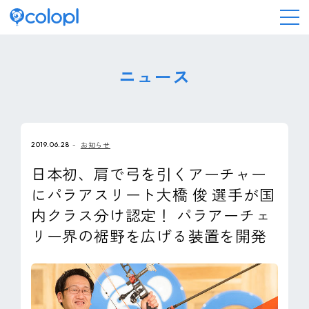
会社情報
ニュース
ニュース
2019.06.28
お知らせ
事業情報
日本初、肩で弓を引くアーチャー
にパラアスリート大橋 俊 選手が国
IR情報
内クラス分け認定！ パラアーチェ
リー界の裾野を広げる装置を開発
採用情報
サステナビリティ