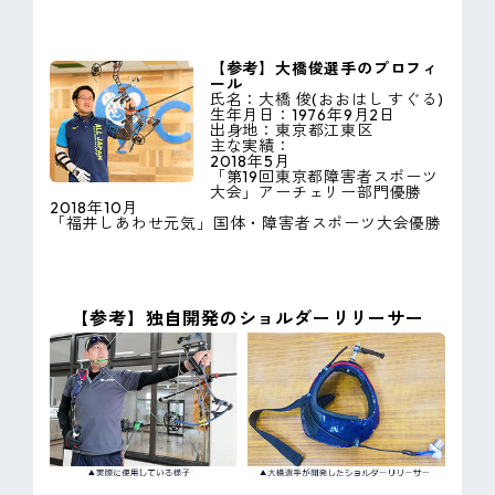
【参考】大橋俊選手のプロフィ
ール
氏名：大橋 俊(おおはし すぐる)
生年月日：1976年9月2日
出身地：東京都江東区
主な実績：
2018年5月
「第19回東京都障害者スポーツ
大会」アーチェリー部門優勝
2018年10月
「福井しあわせ元気」国体・障害者スポーツ大会優勝
【参考】独自開発のショルダーリリーサー