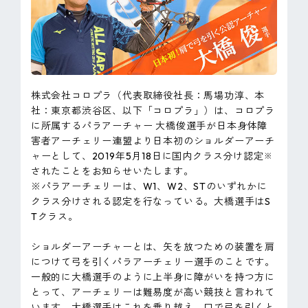
ピンマーク
JP
EN
株式会社コロプラ（代表取締役社長：馬場功淳、本
社：東京都渋谷区、以下「コロプラ」）は、コロプラ
に所属するパラアーチャー 大橋俊選手が日本身体障
害者アーチェリー連盟より日本初のショルダーアーチ
ャーとして、2019年5月18日に国内クラス分け認定
※
されたことをお知らせいたします。
※パラアーチェリーは、W1、W2、STのいずれかに
クラス分けされる認定を行なっている。大橋選手はS
Tクラス。
ショルダーアーチャーとは、矢を放つための装置を肩
につけて弓を引くパラアーチェリー選手のことです。
一般的に大橋選手のように上半身に障がいを持つ方に
とって、アーチェリーは難易度が高い競技と言われて
います。大橋選手はこれを乗り越え、口で弓を引くと