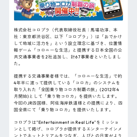
ピンマーク
JP
EN
株式会社コロプラ（代表取締役社長：馬場功淳、本
社：東京都渋谷区、以下「コロプラ」）は「おでかけ
して地域に活力を」という設立理念に基づき、位置情
報ゲーム「コロニーな生活」と提携する日本全国の公
共交通事業者を2社追加し、計67事業者といたしまし
た。
提携する交通事業者様では、「コロニーな生活」で約
4年半に渡って提供している「コロカ」のシステムを
取り入れた「全国乗り物コロカ制覇の旅」(2012年4
月開始)として「乗り物コロカ」を提供いたします。
今回のJR四国様、阿佐海岸鉄道様との提携により、四
国全県にて「乗り物コロカ」を提供いたします。
コロプラは"Entertainment in Real Life"をミッショ
ンとして掲げ、コロプラが提供するエンターテインメ
ントでネットとリアルをつなぎ、人びとの日常がより