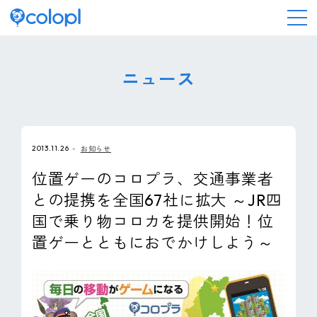
会社情報
ニュース
ニュース
2013.11.26
お知らせ
事業情報
位置ゲーのコロプラ、交通事業者
との提携を全国67社に拡大 ～JR四
IR情報
国で乗り物コロカを提供開始！位
置ゲーとともにおでかけしよう～
採用情報
サステナビリティ