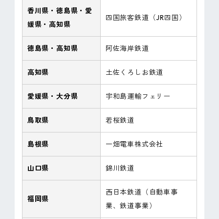
香川県・徳島県・愛
四国旅客鉄道（JR四国）
媛県・高知県
徳島県・高知県
阿佐海岸鉄道
高知県
土佐くろしお鉄道
愛媛県・大分県
宇和島運輸フェリー
鳥取県
若桜鉄道
島根県
一畑電車株式会社
山口県
錦川鉄道
西日本鉄道（自動車事
福岡県
業、鉄道事業）