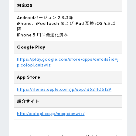
対応OS
Androidバージョン 2.3以降
iPhone、iPod touch および iPad 互換 iOS 4.3 以
降
iPhone 5 用に最適化済み
Google Play
https://play.google.com/store/apps/details?id=j
p.colopl.quizwiz
App Store
https://itunes.apple.com/jp/app/id621106129
紹介サイト
http://colopl.co.jp/magicianwiz/