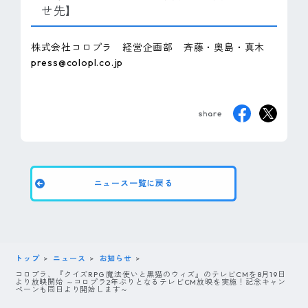
せ先】
株式会社コロプラ 経営企画部 斉藤・奥島・真木
press@colopl.co.jp
ニュース一覧に戻る
トップ
ニュース
お知らせ
コロプラ、『クイズRPG 魔法使いと黒猫のウィズ』のテレビCMを8月19日
より放映開始 ～コロプラ2年ぶりとなるテレビCM放映を実施！記念キャン
ペーンも同日より開始します～