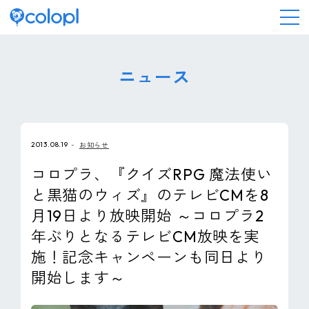
会社情報
ニュース
ニュース
2013.08.19
お知らせ
事業情報
コロプラ、『クイズRPG 魔法使い
と黒猫のウィズ』のテレビCMを8
IR情報
月19日より放映開始 ～コロプラ2
年ぶりとなるテレビCM放映を実
採用情報
施！記念キャンペーンも同日より
開始します～
サステナビリティ