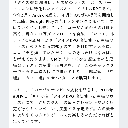
『クイズRPG 魔法使いと黒猫のウィズ』は、スマー
トフォンに特化したクイズ＆カードバトルRPGです。
今年3月にAndroid版を、４月にiOS版の提供を開始し
て以降、Google Playの売上ランキングにおいて上位
にランクインし続けており、ユーザさまからの評価も
高く、現在300万ダウンロードを突破しています。本
テレビCM放映により『クイズRPG 魔法使いと黒猫の
ウィズ』のさらなる認知度の向上を目指すとともに、
コロプラを知っていただく一つのきっかけになれば、
と考えております。CMは『クイズRPG 魔法使いと黒
猫のウィズ』の特徴・面白さを、ゲームのキャラクタ
ーでもある黒猫の視点で描いており、「部屋編」「街
編」「カフェ編」の全3パターンで展開します。
さらに、このたびのテレビCM放映を記念し、2013年
8月19日（月）から『クイズRPG 魔法使いと黒猫のウ
ィズ』にて「クリスタル」の毎日プレゼントや割引販
売を行うキャンペーンも実施する予定です。この機会
により多くの方々にゲームをお楽しみいただければと
思っています。