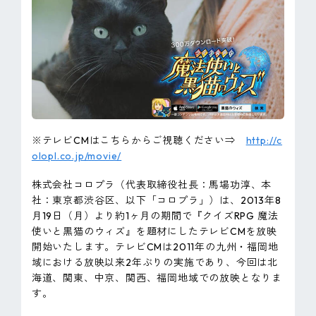
ピンマーク
JP
EN
※テレビCMはこちらからご視聴ください⇒
http://c
olopl.co.jp/movie/
株式会社コロプラ（代表取締役社長：馬場功淳、本
社：東京都渋谷区、以下「コロプラ」）は、2013年8
月19日（月）より約1ヶ月の期間で『クイズRPG 魔法
使いと黒猫のウィズ』を題材にしたテレビCMを放映
開始いたします。テレビCMは2011年の九州・福岡地
域における放映以来2年ぶりの実施であり、今回は北
海道、関東、中京、関西、福岡地域での放映となりま
す。