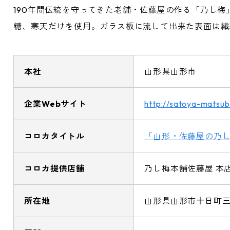
190年間伝統を守ってきた老舗・佐藤屋の作る「乃し
糖、寒天だけを使用。ガラス板に流して出来た表面は繊
本社
山形県山形市
企業Webサイト
http://satoya-matsub
コロカタイトル
「山形・佐藤屋の乃
コロカ提供店舗
乃し梅本舗佐藤屋 本
所在地
山形県山形市十日町三丁