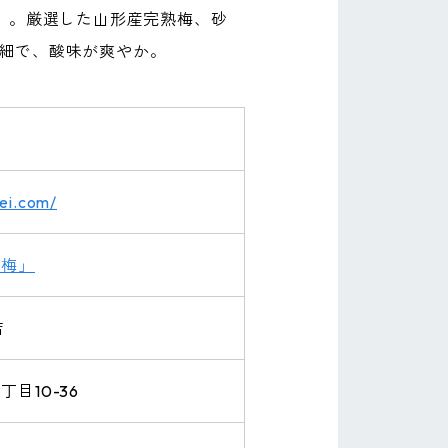
梅」。厳選した山形産完熟梅、砂
細で、酸味が爽やか。
ei.com/
し梅」
店
目10-36