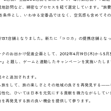
現地訪問など、綿密なプロセスを経て選定しています。"旅
"を条件とし、いわゆる定番品ではなく、空気感も含めてそ
137店舗となりました。新たに「コロカ」の提携店舗とな
お出かけ促進企画として、2012年4月19日(木)から5月31
ー~』と題し、ゲームと連動したキャンペーンを実施いたしま
続々と追加されます。
ら旅をして、旅の楽しさとその地域の良さを再発見する――
活性化、ひいては日本を元気にする貢献を微力ながらしてい
力を再発見する旅の良い機会を提供して参ります。