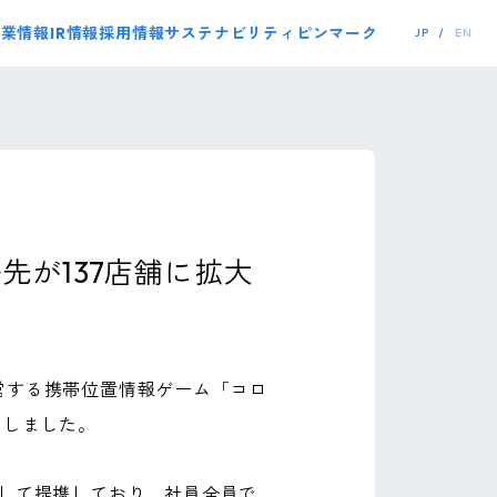
事業情報
IR情報
採用情報
サステナビリティ
ピンマーク
JP
EN
が137店舗に拡大
営する携帯位置情報ゲーム「コロ
たしました。
選して提携しており、社員全員で