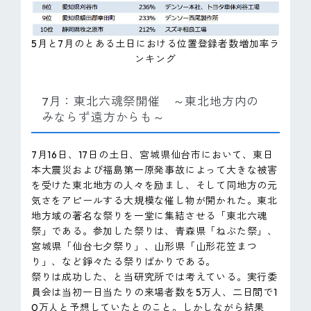
5月と7月のとある土日における位置登録者数増加率ラ
ンキング
7月：東北六魂祭開催 ～東北地方内の
みならず遠方からも～
7月16日、17日の土日、宮城県仙台市において、東日
本大震災および福島第一原発事故によって大きな被害
を受けた東北地方の人々を励まし、そして同地方の元
気さをアピールする大規模な催し物が開かれた。東北
地方域の著名な祭りを一堂に集結させる「東北六魂
祭」である。参加した祭りは、青森県「ねぶた祭」、
宮城県「仙台七夕祭り」、山形県「山形花笠まつ
り」、など錚々たる祭りばかりである。
祭りは成功した、と当研究所では考えている。実行委
員会は当初一日当たりの来場者数を5万人、二日間で1
0万人と予想していたとのこと。しかしながら結果