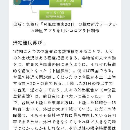
出所：気象庁「台風位置表2011」の緯度経度データか
ら地図アプリを用いコロプラ社制作
帰宅難民再び...
1時間ごとでの位置登録者数推移をみることで、人々
の外出状況はある程度把握できる。各地域の人々の動
きは、前頁の台風進路図に沿うように、それぞれ特徴
的な結果となった（下図参照）。例えば四国である。
台風の接近で雨が激しくなったのは台風が本土に上陸
する前日20日の夜である。上陸した21日の夜はすで
に台風一過となっており、人々の外出度合い（＝位置
登録者数）は、前日夜に比べ大いに高まった。一方
で、台風が上陸した東海地方は、上陸した14時台～15
時台において、外出が大きく減っている。ただこの時
間帯は、そもそも会社や学校に最も在席している時間
帯であるため、外出できなくてもそれほど大きな問題
ではなかったかもしれない。夕方以降の帰宅時間帯は