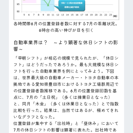
各時間帯6月の位置登録者数に対する7月の乖離状況。
6時台の高い伸びが目を引く
自動車業界は？ ～より顕著な休日シフトの影
響～
「早朝シフト」が相応の規模で見られたが、「休日シ
フト」はどうだったであろうか。最も大規模な休日シ
フトを行った自動車業界を例にとってみよう。下図
は、世界最大級の自動車メーカー・トヨタ自動車の本
拠地である愛知県豊田市におけるトヨタ工場群周辺で
の位置登録者数推移である。6月の位置登録回数を基
点に、7月の「土日祝」（多くは操業日となった）
と、同月「木金」（多くは休業日となった）とで指数
比較を行った。結果は、当然ではあるが、極めてきれ
いなグラフとなった。
位置登録が集中する「出社時」と「昼休み」において
7月の休日シフトの影響は顕著に表れた。出社時であ