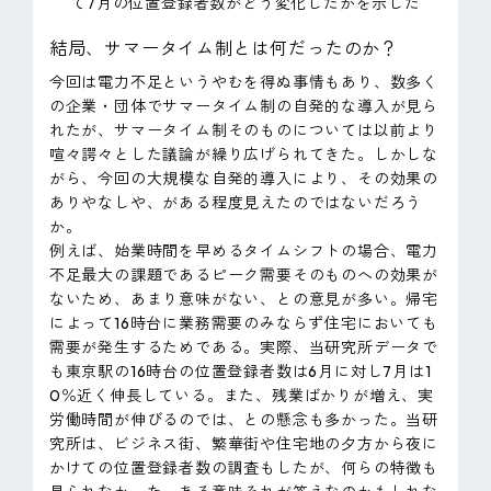
て7月の位置登録者数がどう変化したかを示した
結局、サマータイム制とは何だったのか？
今回は電力不足というやむを得ぬ事情もあり、数多く
の企業・団体でサマータイム制の自発的な導入が見ら
れたが、サマータイム制そのものについては以前より
喧々諤々とした議論が繰り広げられてきた。しかしな
がら、今回の大規模な自発的導入により、その効果の
ありやなしや、がある程度見えたのではないだろう
か。
例えば、始業時間を早めるタイムシフトの場合、電力
不足最大の課題であるピーク需要そのものへの効果が
ないため、あまり意味がない、との意見が多い。帰宅
によって16時台に業務需要のみならず住宅においても
需要が発生するためである。実際、当研究所データで
も東京駅の16時台の位置登録者数は6月に対し7月は1
0％近く伸長している。また、残業ばかりが増え、実
労働時間が伸びるのでは、との懸念も多かった。当研
究所は、ビジネス街、繁華街や住宅地の夕方から夜に
かけての位置登録者数の調査もしたが、何らの特徴も