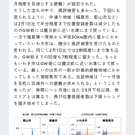
月程度を目途とする避難）が設定された。
そうした流れの中で、風評被害も多かった。下図にも
見られるように、中通り地域（福島市、郡山市など）
は2月1日比で半分程度まで位置登録者数は減少したも
ののGW前には震災前に近い水準にまで戻っている。
一方で福島第一原発から半径30km圏内に僅かにかか
っていたいわき市は、随分と風評被害を受けたものと
思われる。同じく2月1日比では2割程度にまで落ち込
み、GW前までの回復も7割程度に留まった。もっと
もいわき市はGW後には震災前に近い水準にまで戻っ
ている。厳しいのは市の一部が計画的避難地域にかか
ってしまった南相馬市である。当該地域は「一ヶ月後
を目処に区域外への避難が求められる」ということで
あったが、実際に一ヶ月後に当たる5月下旬以降、他
エリアとは異なり、再び位置登録者数は下降トレンド
を描き始めてしまった。