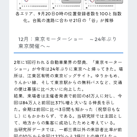
各エリア、9月20日0時の位置登録者数を100と指数
化。台風の進路に合わせ21日の「谷」が推移
12月：東京モーターショー ～24年ぶり
東京開催へ～
2年に1回行われる自動車業界の祭典、「東京モーター
ショー」が今年は24年ぶりに東京へと帰ってきた。場
所は、江東区有明の東京ビッグサイト。ゆりかもめ、
りんかい線、そして東京駅からの無料バスなど、交通
の便は幕張に比べ大いに向上した。
結果、来場者は主催者発表で前回の61万人に対し、今
回は84万人と前回比37％増と大いなる伸長を示し
た。会期は前回に比べ3日間も短かった（祝祭日もな
し）にもかかわらず、である。当研究所では主因とし
て、地方からの集客に成功したためと考えている。
当研究所データでは、一都三県以外の来訪者比率が前
回の10％から今回は22％へと2倍以上の伸びとなっ