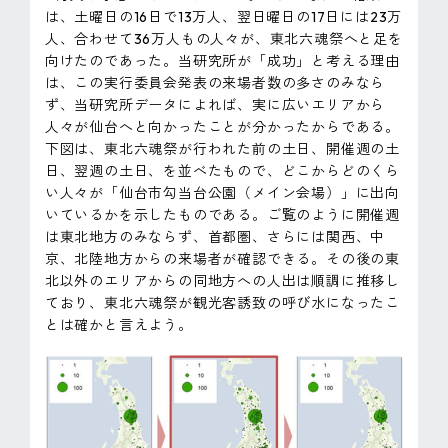
は、土曜日の16日で13万人、翌日曜日の17日には23万
人、合わせて36万人もの人々が、東北六魂祭へと足を
向けたのであった。当研究所が「成功」と考える理由
は、この実行委員会発表の来場者数の多さのみなら
ず、当研究所データによれば、実に広いエリアから
人々が仙台へと向かったことが分かったからである。
下図は、東北六魂祭が行われた前の土日、開催週の土
日、翌週の土日、を並べたもので、どこからどのくら
い人々が「仙台市勾当台公園（メイン会場）」に出向
いているかを示したものである。ご覧のように開催週
は東北地方のみならず、首都圏、さらには関西、中
京、北陸地方からの来場者が確認できる。その後の東
北以外のエリアからの同地方への人出は順調に推移し
ており、東北六魂祭が観光客誘致の呼び水になったこ
とは確かと言えよう。