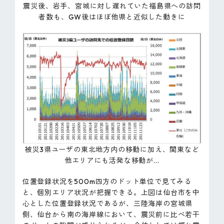
震災後、岩手、宮城に対し遅れていた福島県への訪問
者数も、GW後はほぼ他県と近似した動きに
被災3県ユーザの東北地方内の移動に加え、関東など
他エリアにも活発な移動が...
位置登録状況を500m四方のドット単位で見てみる
と、個別エリア状況が把握できる。上図は仙台市を中
心とした位置登録状況であるが、三陸海岸の宮城県
側、仙台から南の海岸線において、震災前に比べ若干