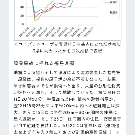
＜コロプラ＞ユーザが震災前日を基点にどれだけ被災
3県に向かったかを日次推移で表記
原発事故に揺れる福島県圏
地震による揺れそして津波により電源喪失した福島第
一原発は、複数の原子炉が冷却不能となった。結果、
原子炉容器までもが損傷へと至り、大量の放射性物質
が炉外へと漏れ、そして拡散していった。震災当日の
11日20時50分に半径2km以内に最初の避難指示が、
翌12日18時25分には半径20km以内へと避難範囲は拡
大、さらに15日には半径20km～30km圏内の住民に
屋内退避が、そして25日には同圏内の住民に官房長官
が自主避難を要請した。4月22には警戒区域（強制退
去および立ち入り禁止）および計画的避難区域（一ヶ