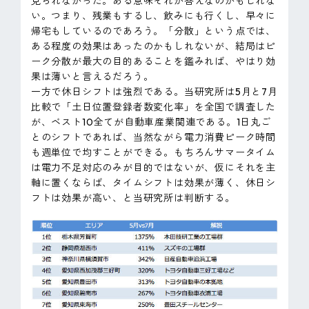
見られなかった。ある意味それが答えなのかもしれな
い。つまり、残業もするし、飲みにも行くし、早々に
帰宅もしているのであろう。「分散」という点では、
ある程度の効果はあったのかもしれないが、結局はピ
ーク分散が最大の目的あることを鑑みれば、やはり効
果は薄いと言えるだろう。
一方で休日シフトは強烈である。当研究所は5月と7月
比較で「土日位置登録者数変化率」を全国で調査した
が、ベスト10全てが自動車産業関連である。1日丸ご
とのシフトであれば、当然ながら電力消費ピーク時間
も週単位で均すことができる。もちろんサマータイム
は電力不足対応のみが目的ではないが、仮にそれを主
軸に置くならば、タイムシフトは効果が薄く、休日シ
フトは効果が高い、と当研究所は判断する。