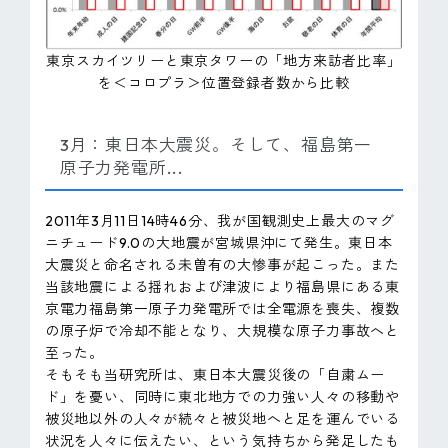
東京スカイツリーと東京タワーの「地方来訪者比率」
を＜コロプラ＞位置登録者数から比較
3月：東日本大震災。そして、福島第一
原子力発電所...
2011年3月11日14時46分、我が国観測史上最大のマグ
ニチュード9.0の大地震が宮城県沖にて発生。東日本
大震災と命名される未曽有の大惨事が起こった。また
当該地震による揺れおよび津波により福島県にある東
京電力福島第一原子力発電所では全電源を喪失、複数
の原子炉で冷却不能となり、大規模な原子力事故へと
至った。
そもそも当研究所は、東日本大震災後の「自粛ムー
ド」を憂い、同時に東北地方での力強い人々の移動や
被災地以外の人々が続々と被災地へと足を運んでいる
状況を人々に伝えたい、という気持ちから発足したも