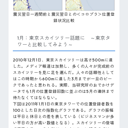
震災翌日一週間前と震災翌日との＜コロプラ＞位置登
録状況比較
1月：東京スカイツリー話題に ～東京タ
ワーと比較してみよう～
2010年12月1日、東京スカイツリーは高さ500mに達
した。メディア報道は加熱し、多くの人々が完成前の
スカイツリーを見に足を運んだ。人々の話題性として
はこの時期から600mに達した3月までが一旦のピー
クであったと思われる。実際、当研究所のおでかけデ
ータでも1月の位置登録回数に並ぶのは5月の連休まで
待たなくてはならない。
下図は2011年1月1日の東京タワーでの位置登録者数を
100とした日次の指数化グラフである。グラフの振幅
は平日と休日との差を表している（ビジネスマンが多
い平日の方が高い数値となる）。スカイツリーの登場