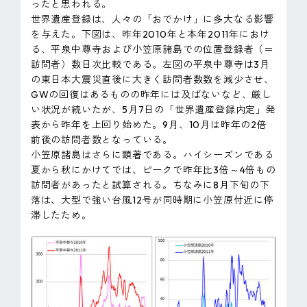
ったと思われる。
世界遺産登録は、人々の「おでかけ」に多大なる影響
を与えた。下図は、昨年2010年と本年2011年におけ
る、平泉中尊寺および小笠原諸島での位置登録者（＝
訪問者）数日次比較である。左図の平泉中尊寺は3月
の東日本大震災直後に大きく訪問者数数を減少させ、
GWの回復はあるものの昨年には及ばないなど、厳し
い状況が続いたが、5月7日の「世界遺産登録内定」発
表から昨年を上回り始めた。9月、10月は昨年の2倍
前後の訪問者数となっている。
小笠原諸島はさらに顕著である。ハイシーズンである
夏から秋にかけてでは、ピークで昨年比3倍～4倍もの
訪問者があったと試算される。ちなみに8月下旬の下
落は、大型で強い台風12号が同時期に小笠原付近に停
滞したため。