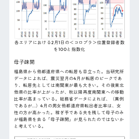
各エリアにおける2月1日の＜コロプラ＞位置登録者数
を100と指数化
母子疎開
福島県から他都道府県への転居も目立った。当研究所
データによれば、震災翌月の4月が転居のピークであ
り、転居先としては南関東が最も大きい。その後東北
他県の比率が上がったが、秋以降再度南関東への移動
比率が高まっている。総務省データによれば、（異例
であるが...）4月の男女他都道府県転出者比率は、女
性の方が高かった。稼ぎ手である夫を残して母子のみ
が福島県を去る「母子疎開」が見られたのではないか
と考えている。