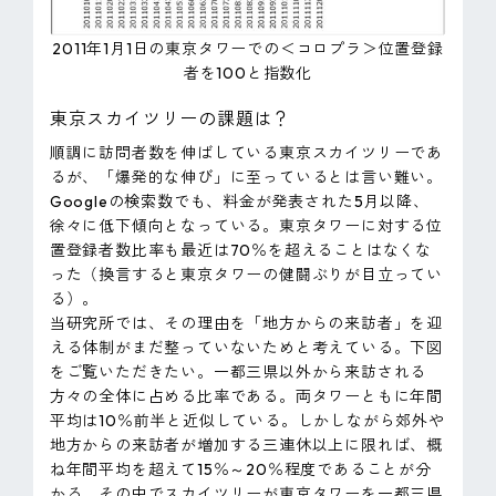
2011年1月1日の東京タワーでの＜コロプラ＞位置登録
者を100と指数化
東京スカイツリーの課題は？
順調に訪問者数を伸ばしている東京スカイツリーであ
るが、「爆発的な伸び」に至っているとは言い難い。
Googleの検索数でも、料金が発表された5月以降、
徐々に低下傾向となっている。東京タワーに対する位
置登録者数比率も最近は70％を超えることはなくな
った（換言すると東京タワーの健闘ぶりが目立ってい
る）。
当研究所では、その理由を「地方からの来訪者」を迎
える体制がまだ整っていないためと考えている。下図
をご覧いただきたい。一都三県以外から来訪される
方々の全体に占める比率である。両タワーともに年間
平均は10％前半と近似している。しかしながら郊外や
地方からの来訪者が増加する三連休以上に限れば、概
ね年間平均を超えて15％～20％程度であることが分
かる。その中でスカイツリーが東京タワーを一都三県