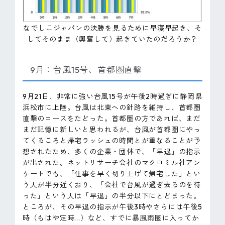
なでしこジャパンの決勝を見るために早寝早起き、そ
してそのまま（興奮して）起きていたのだろうか？
9月：台風15号、首都圏直撃
9月21日、非常に強い台風15号が午後2時過ぎに静岡県
浜松市に上陸。台風は北東への針路を維持し、首都圏
直撃のコースをたどった。首都圏の方であれば、まだ
まだ記憶に新しいと思われるが、台風が首都圏にやっ
てくるころと帰宅ラッシュの時間とが重なることが予
想されたため、多くの企業・団体で、「早退」の指示
が出された。ネットリサーチ会社のマクロミル社アン
ケートでも、「仕事を早く切り上げて帰宅した」とい
う人が半分近くおり、「会社で台風が過ぎ去るのを待
った」という人は「早退」の半分以下にとどまった。
ところが、その早退の指示が午後3時やさらには午後5
時（もはや定時...）など、すでに暴風雨圏に入ってか