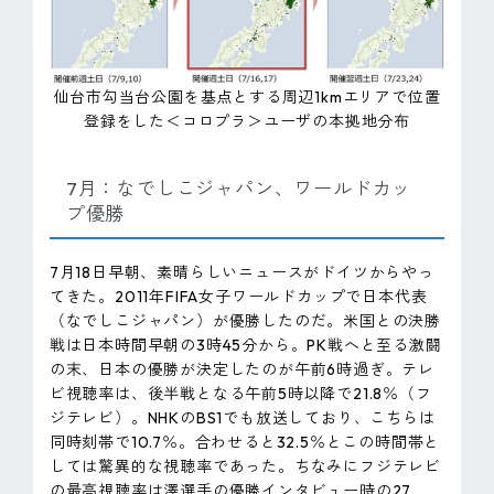
仙台市勾当台公園を基点とする周辺1kmエリアで位置
登録をした＜コロプラ＞ユーザの本拠地分布
7月：なでしこジャパン、ワールドカッ
プ優勝
7月18日早朝、素晴らしいニュースがドイツからやっ
てきた。2011年FIFA女子ワールドカップで日本代表
（なでしこジャパン）が優勝したのだ。米国との決勝
戦は日本時間早朝の3時45分から。PK戦へと至る激闘
の末、日本の優勝が決定したのが午前6時過ぎ。テレ
ビ視聴率は、後半戦となる午前5時以降で21.8％（フ
ジテレビ）。NHKのBS1でも放送しており、こちらは
同時刻帯で10.7％。合わせると32.5％とこの時間帯と
しては驚異的な視聴率であった。ちなみにフジテレビ
の最高視聴率は澤選手の優勝インタビュー時の27.