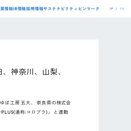
事業情報
IR情報
採用情報
サステナビリティ
ピンマーク
JP
EN
田、神奈川、山梨、
ゆば工房 五大、 奈良県の株式会
US(通称:コロプラ)」 と連動