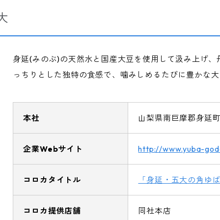
大
身延(みのぶ)の天然水と国産大豆を使用して汲み上げ、
っちりとした独特の食感で、噛みしめるたびに豊かな大
本社
山梨県南巨摩郡身延
企業Webサイト
http://www.yuba-goda
コロカタイトル
「身延・五大の角ゆ
コロカ提供店舗
同社本店