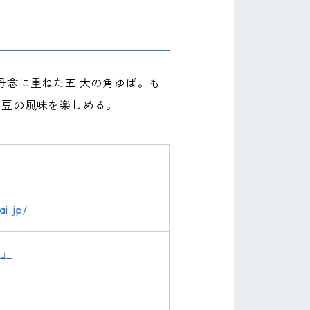
丹念に重ねた五 大の角ゆば。も
 豆の風味を楽しめる。
町
i.jp/
ば」