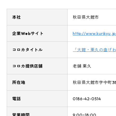
本社
秋田県大館市
企業Webサイト
http://www.kurikyu.jp
コロカタイトル
「大館・栗久の曲げ
コロカ提供店舗
老舗 栗久
所在地
秋田県大館市字中町3
電話
0186-42-0514
営業時間
9:00~18:00