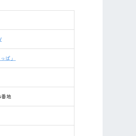
/
わっぱ」
8番地