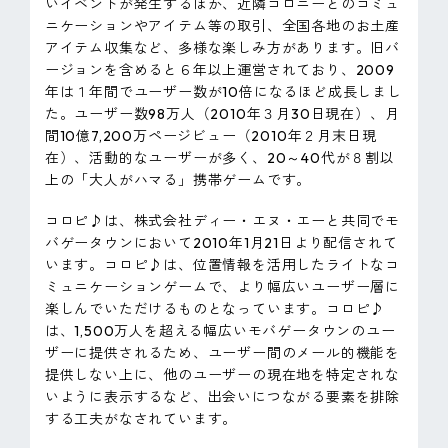
いイベントが発生するほか、近隣コロニーとのコミュ
ニケーションやアイテム等の取引、全国各地のお土産
アイテム収集など、多様な楽しみ方があります。旧バ
ージョンを含めると６年以上運営されており、2009
年は１年間でユーザー数が10倍になるほど成長しまし
た。ユーザー数98万人（2010年３月30日現在）、月
間10億7,200万ページビュー（2010年２月末日現
在）、活動的なユーザーが多く、20～40代が８割以
上の「大人がハマる」携帯ゲームです。
コロピ♪は、株式会社ディー・エヌ・エーと共同でモ
バゲータウンにおいて2010年1月21日より配信されて
います。コロピ♪は、位置情報を活用したライトなコ
ミュニケーションゲームで、より幅広いユーザー層に
楽しんでいただけるものとなっています。コロピ♪
は、1,500万人を超える幅広いモバゲータウンのユー
ザーに提供されるため、ユーザー間のメール的機能を
提供しない上に、他のユーザーの現在地を特定されな
いように表示するなど、出会いにつながる要素を排除
する工夫がなされています。