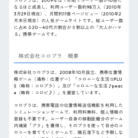
コロプラは、2009年は１年間でユーザー数が10倍に
なるほど成長し、利用ユーザー数約98万人（2010年
3月29日現在）、月間約11億ページビュー（2010年2
月末日現在）の人気ゲームサイトです。総ユーザー数
に占める20～40代の割合が８割以上の「大人がハマ
る」携帯ゲームです。
株式会社コロプラ 概要
株式会社コロプラは、2008年10月設立、携帯位置情
報ゲーム（通称：位置ゲー）「コロニーな生活☆PLU
S（略称：コロプラ）」及び「コロニーな生活♪peac
e（略称：コロピ♪）」を運営しています。
コロプラは、携帯電話の位置情報送信機能を利用した
シミュレーションゲームで、利用料無料、個人情報の
登録も不要です。ユーザー自身の移動距離分のゲーム
内通貨「プラ」を獲得し、そのプラを使って自分のコ
ロニーを育てていくゲームで、隕石落下など予期しな